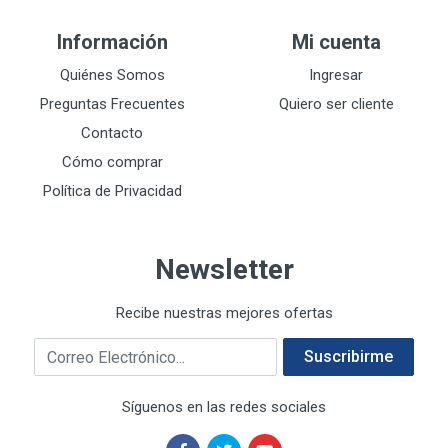
DEWALT
287
Información
Mi cuenta
DEWALT ACCESORIOS
32
DEWALT HTA.MANUAL
Quiénes Somos
Ingresar
11
DREMEL
9
Preguntas Frecuentes
Quiero ser cliente
E-Z WELD
20
Contacto
EATON (COOPER-HARROW HARD)
34
Cómo comprar
EATON ROYER
104
Política de Privacidad
EL OSO
31
ELMER'S
20
Newsletter
ESAB
10
EVERCOAT
2
Recibe nuestras mejores ofertas
EXITO
210
Correo electrónico
FANAL
209
Suscribirme
FANDELI
787
Síguenos en las redes sociales
GEARWRENCH
92
GEO
93