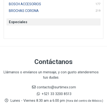
BOSCH ACCESORIOS
177
BROCHAS CORONA
219
BTICINO
136
Especiales
CAT
22
CAZAFACIL
4
CHANNELLOCK
1
CLE-LINE
7
CLEANJAHVS
1
CLEVELAND
3
Contáctanos
CORONA
31
CRAFTSMAN
77
Llámanos o envíanos un mensaje, y con gusto atenderemos
tus dudas.
CRESCENT
251
DAP SELLADORES
38
contacto@surtimex.com
DAP TOUCH & TONE (PINTURAS)
5
+521 33 3200 8513
De-pox
25
Lunes - Viernes 8.30 am a 6.00 pm
(Hora del centro de México.)
DEVCON
28