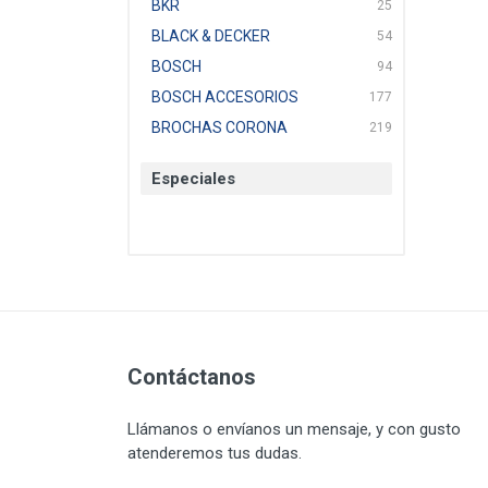
BKR
25
BLACK & DECKER
54
BOSCH
94
BOSCH ACCESORIOS
177
BROCHAS CORONA
219
BTICINO
136
Especiales
CAT
22
CAZAFACIL
4
CHANNELLOCK
1
CLE-LINE
7
CLEANJAHVS
1
CLEVELAND
3
CORONA
Contáctanos
31
CRAFTSMAN
77
Llámanos o envíanos un mensaje, y con gusto
CRESCENT
251
atenderemos tus dudas.
DAP SELLADORES
38