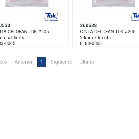
0530
260538
NTA CELOFAN TUK #205
CINTA CELOFAN TUK #205
mm x 65mts
24mm x 65mts
83-0005
0183-0006
ero
Anterior
1
Siguiente
Último