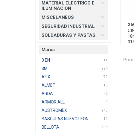
MATERIAL ELECTRICO E
ILUMINACION
MISCELANEOS
26
SEGURIDAD INDUSTRIAL
CI
SOLDADURAS Y PASTAS
18
01
Marca
Prim
3 EN 1
11
3M
394
AFIX
79
ALMET
13
ARDA
42
ARMOR ALL
9
AUSTROMEX
940
BASCULAS NUEVO LEON
10
BELLOTA
536