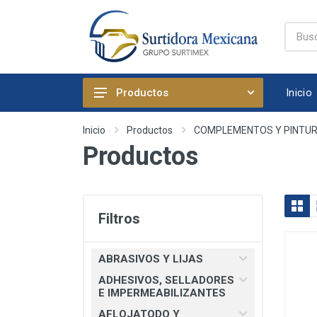
Inicio
Productos
ABRASIVOS Y LIJAS
Inicio
Productos
COMPLEMENTOS Y PINTU
Productos
ADHESIVOS, SELLADORES E
IMPERMEABILIZANTES
AFLOJATODO Y PRODUCTOS
QUIMICOS AUTOMOTRICES
Filtros
ARTICULOS DE FIJACION
ARTICULOS DE LIMPIEZA Y
ABRASIVOS Y LIJAS
HOGAR
ADHESIVOS, SELLADORES
BOMBAS, PRESURIZADORES Y
E IMPERMEABILIZANTES
REGADERA ELECTRICA
AFLOJATODO Y