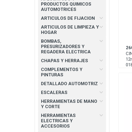
CHAPAS Y HERRAJES
PRODUCTOS QUIMICOS
AUTOMOTRICES
COMPLEMENTOS Y PINTURAS
ARTICULOS DE FIJACION
DETALLADO AUTOMOTRIZ
ARTICULOS DE LIMPIEZA Y
HOGAR
ESCALERAS
BOMBAS,
HERRAMIENTAS DE MANO Y
PRESURIZADORES Y
26
CORTE
REGADERA ELECTRICA
CI
12
HERRAMIENTAS ELECTRICAS Y
CHAPAS Y HERRAJES
01
ACCESORIOS
COMPLEMENTOS Y
PINTURAS
MATERIAL ELECTRICO E
ILUMINACION
DETALLADO AUTOMOTRIZ
MISCELANEOS
ESCALERAS
HERRAMIENTAS DE MANO
PRODUCTOS 3M
Y CORTE
SEGURIDAD INDUSTRIAL
HERRAMIENTAS
ELECTRICAS Y
SOLDADURAS Y PASTAS
ACCESORIOS