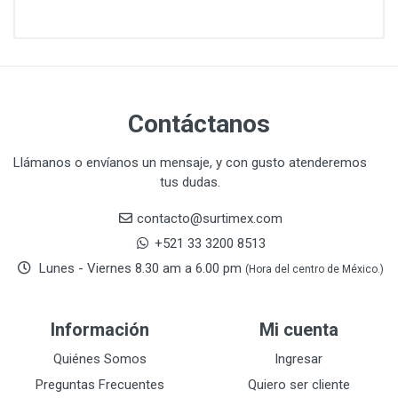
CAZAFACIL
4
CHANNELLOCK
1
CLE-LINE
7
CLEANJAHVS
1
CLEVELAND
3
Contáctanos
CORONA
31
CRAFTSMAN
77
Llámanos o envíanos un mensaje, y con gusto atenderemos
tus dudas.
CRESCENT
251
DAP SELLADORES
38
contacto@surtimex.com
DAP TOUCH & TONE (PINTURAS)
5
+521 33 3200 8513
De-pox
25
Lunes - Viernes 8.30 am a 6.00 pm
(Hora del centro de México.)
DEVCON
28
DEWALT
287
Información
Mi cuenta
DEWALT ACCESORIOS
32
DEWALT HTA.MANUAL
Quiénes Somos
Ingresar
11
DREMEL
9
Preguntas Frecuentes
Quiero ser cliente