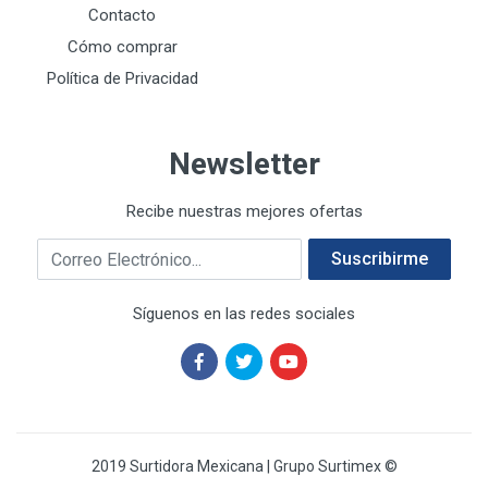
E-Z WELD
20
Contacto
EATON (COOPER-HARROW HARD)
34
Cómo comprar
EATON ROYER
104
Política de Privacidad
EL OSO
31
ELMER'S
20
Newsletter
ESAB
10
EVERCOAT
2
Recibe nuestras mejores ofertas
EXITO
210
Correo electrónico
FANAL
209
Suscribirme
FANDELI
787
Síguenos en las redes sociales
GEARWRENCH
92
GEO
93
GONI
252
GREENFIELD
97
GUANTES SURTIMEX
6
2019 Surtidora Mexicana | Grupo Surtimex ©
GUANTES VITEX
19