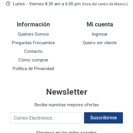
De-pox
25
Lunes - Viernes 8.30 am a 6.00 pm
(Hora del centro de México.)
DEVCON
28
DEWALT
287
Información
Mi cuenta
DEWALT ACCESORIOS
32
DEWALT HTA.MANUAL
Quiénes Somos
Ingresar
11
DREMEL
9
Preguntas Frecuentes
Quiero ser cliente
E-Z WELD
20
Contacto
EATON (COOPER-HARROW HARD)
34
Cómo comprar
EATON ROYER
104
Política de Privacidad
EL OSO
31
ELMER'S
20
Newsletter
ESAB
10
EVERCOAT
2
Recibe nuestras mejores ofertas
EXITO
210
Correo electrónico
FANAL
209
Suscribirme
FANDELI
787
Síguenos en las redes sociales