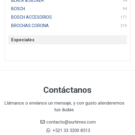
BLACK & DECKER
54
BOSCH
94
BOSCH ACCESORIOS
177
BROCHAS CORONA
219
BTICINO
136
Especiales
CAT
22
CAZAFACIL
4
CHANNELLOCK
1
CLE-LINE
7
CLEANJAHVS
1
CLEVELAND
3
Contáctanos
CORONA
31
CRAFTSMAN
77
Llámanos o envíanos un mensaje, y con gusto atenderemos
tus dudas.
CRESCENT
251
DAP SELLADORES
38
contacto@surtimex.com
DAP TOUCH & TONE (PINTURAS)
5
+521 33 3200 8513