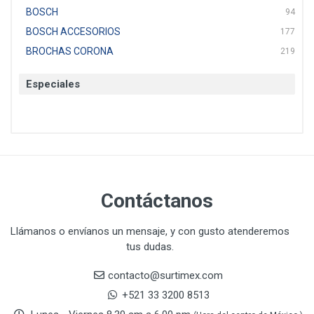
BOSCH
94
BOSCH ACCESORIOS
177
BROCHAS CORONA
219
BTICINO
136
Especiales
CAT
22
CAZAFACIL
4
CHANNELLOCK
1
CLE-LINE
7
CLEANJAHVS
1
CLEVELAND
3
Contáctanos
CORONA
31
CRAFTSMAN
77
Llámanos o envíanos un mensaje, y con gusto atenderemos
tus dudas.
CRESCENT
251
DAP SELLADORES
38
contacto@surtimex.com
DAP TOUCH & TONE (PINTURAS)
5
+521 33 3200 8513
De-pox
25