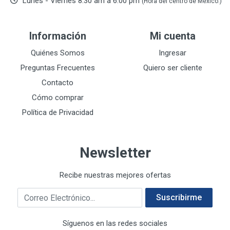
Lunes - Viernes 8.30 am a 6.00 pm
(Hora del centro de México.)
DEVCON
28
DEWALT
287
Información
Mi cuenta
DEWALT ACCESORIOS
32
DEWALT HTA.MANUAL
Quiénes Somos
Ingresar
11
DREMEL
9
Preguntas Frecuentes
Quiero ser cliente
E-Z WELD
20
Contacto
EATON (COOPER-HARROW HARD)
34
Cómo comprar
EATON ROYER
104
Política de Privacidad
EL OSO
31
ELMER'S
20
Newsletter
ESAB
10
EVERCOAT
2
Recibe nuestras mejores ofertas
EXITO
210
Correo electrónico
FANAL
209
Suscribirme
FANDELI
787
Síguenos en las redes sociales
GEARWRENCH
92