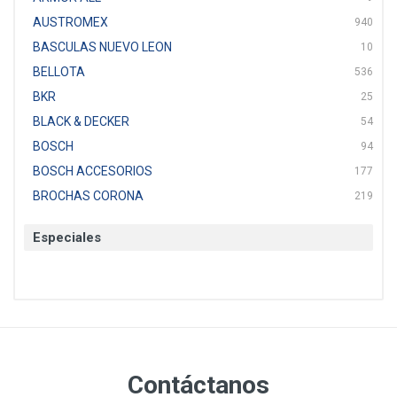
AUSTROMEX
940
BASCULAS NUEVO LEON
10
BELLOTA
536
BKR
25
BLACK & DECKER
54
BOSCH
94
BOSCH ACCESORIOS
177
BROCHAS CORONA
219
BTICINO
136
Especiales
CAT
22
CAZAFACIL
4
CHANNELLOCK
1
CLE-LINE
7
CLEANJAHVS
1
CLEVELAND
3
Contáctanos
CORONA
31