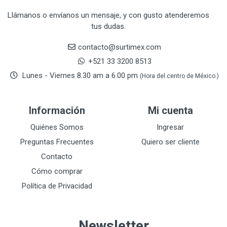
CRAFTSMAN
77
Llámanos o envíanos un mensaje, y con gusto atenderemos
tus dudas.
CRESCENT
251
DAP SELLADORES
38
contacto@surtimex.com
DAP TOUCH & TONE (PINTURAS)
5
+521 33 3200 8513
De-pox
25
Lunes - Viernes 8.30 am a 6.00 pm
(Hora del centro de México.)
DEVCON
28
DEWALT
287
Información
Mi cuenta
DEWALT ACCESORIOS
32
DEWALT HTA.MANUAL
Quiénes Somos
Ingresar
11
DREMEL
9
Preguntas Frecuentes
Quiero ser cliente
E-Z WELD
20
Contacto
EATON (COOPER-HARROW HARD)
34
Cómo comprar
EATON ROYER
104
Política de Privacidad
EL OSO
31
ELMER'S
20
Newsletter
ESAB
10