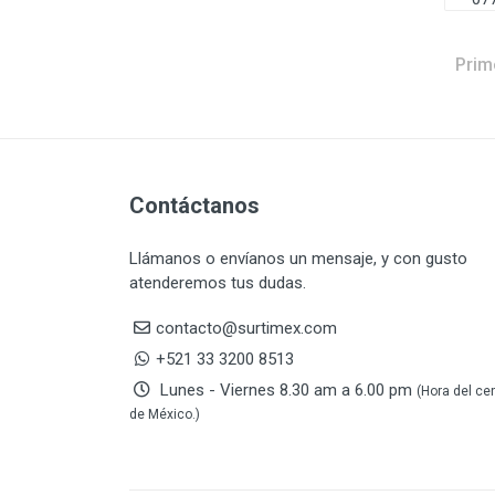
DAP TOUCH & TONE
5
(PINTURAS)
De-pox
25
Prim
DEVCON
28
DEWALT
287
DEWALT ACCESORIOS
32
DEWALT HTA.MANUAL
11
Contáctanos
DREMEL
9
E-Z WELD
20
Llámanos o envíanos un mensaje, y con gusto
EATON (COOPER-HARROW
34
atenderemos tus dudas.
HARD)
EATON ROYER
104
contacto@surtimex.com
EL OSO
31
+521 33 3200 8513
ELMER'S
20
Lunes - Viernes 8.30 am a 6.00 pm
(Hora del ce
ESAB
10
de México.)
EVERCOAT
2
EXITO
210