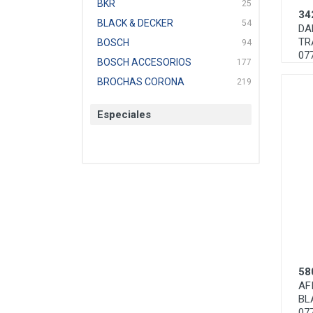
BKR
25
34
BLACK & DECKER
54
DA
TR
BOSCH
94
07
BOSCH ACCESORIOS
177
BROCHAS CORONA
219
BTICINO
136
Especiales
CAT
22
CAZAFACIL
4
CHANNELLOCK
1
CLE-LINE
7
CLEANJAHVS
1
CLEVELAND
3
CORONA
31
CRAFTSMAN
77
58
CRESCENT
251
AF
DAP SELLADORES
38
BL
07