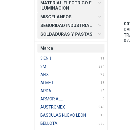
MATERIAL ELECTRICO E
ILUMINACION
MISCELANEOS
00
SEGURIDAD INDUSTRIAL
DA
SOLDADURAS Y PASTAS
TR
07
Marca
3 EN 1
11
3M
394
AFIX
79
ALMET
13
ARDA
42
ARMOR ALL
9
AUSTROMEX
940
BASCULAS NUEVO LEON
10
BELLOTA
536