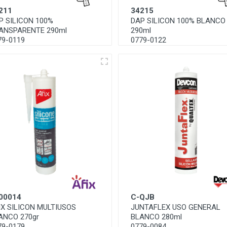
211
34215
P SILICON 100%
DAP SILICON 100% BLANCO
ANSPARENTE 290ml
290ml
79-0119
0779-0122
00014
C-QJB
IX SILICON MULTIUSOS
JUNTAFLEX USO GENERAL
ANCO 270gr
BLANCO 280ml
79-0179
0779-0084