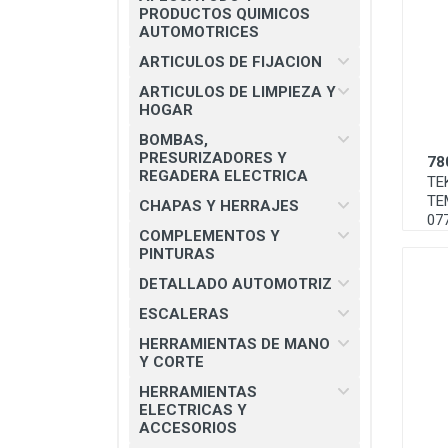
CHAPAS Y HERRAJES
PRODUCTOS QUIMICOS
AUTOMOTRICES
COMPLEMENTOS Y PINTURAS
ARTICULOS DE FIJACION
DETALLADO AUTOMOTRIZ
ARTICULOS DE LIMPIEZA Y
HOGAR
ESCALERAS
BOMBAS,
HERRAMIENTAS DE MANO Y
PRESURIZADORES Y
78
CORTE
REGADERA ELECTRICA
TE
TE
HERRAMIENTAS ELECTRICAS Y
CHAPAS Y HERRAJES
07
ACCESORIOS
COMPLEMENTOS Y
PINTURAS
MATERIAL ELECTRICO E
ILUMINACION
DETALLADO AUTOMOTRIZ
MISCELANEOS
ESCALERAS
HERRAMIENTAS DE MANO
PRODUCTOS 3M
Y CORTE
SEGURIDAD INDUSTRIAL
HERRAMIENTAS
ELECTRICAS Y
SOLDADURAS Y PASTAS
ACCESORIOS