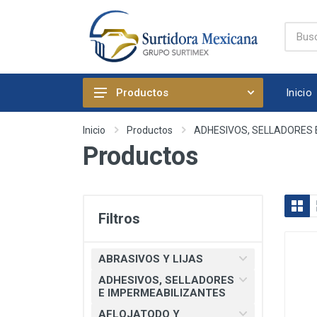
Inicio
Productos
ABRASIVOS Y LIJAS
Inicio
Productos
ADHESIVOS, SELLADORES 
Productos
ADHESIVOS, SELLADORES E
IMPERMEABILIZANTES
AFLOJATODO Y PRODUCTOS
QUIMICOS AUTOMOTRICES
Filtros
ARTICULOS DE FIJACION
ARTICULOS DE LIMPIEZA Y
ABRASIVOS Y LIJAS
HOGAR
ADHESIVOS, SELLADORES
BOMBAS, PRESURIZADORES Y
E IMPERMEABILIZANTES
REGADERA ELECTRICA
AFLOJATODO Y