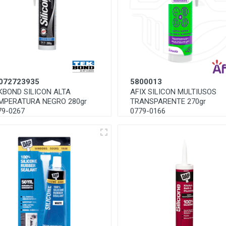
072723935
5800013
KBOND SILICON ALTA
AFIX SILICON MULTIUSOS
MPERATURA NEGRO 280gr
TRANSPARENTE 270gr
79-0267
0779-0166