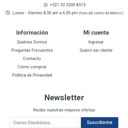
DAP TOUCH & TONE (PINTURAS)
5
+521 33 3200 8513
De-pox
25
Lunes - Viernes 8.30 am a 6.00 pm
(Hora del centro de México.)
DEVCON
28
DEWALT
287
Información
Mi cuenta
DEWALT ACCESORIOS
32
DEWALT HTA.MANUAL
Quiénes Somos
Ingresar
11
DREMEL
9
Preguntas Frecuentes
Quiero ser cliente
E-Z WELD
20
Contacto
EATON (COOPER-HARROW HARD)
34
Cómo comprar
EATON ROYER
104
Política de Privacidad
EL OSO
31
ELMER'S
20
Newsletter
ESAB
10
EVERCOAT
2
Recibe nuestras mejores ofertas
EXITO
210
Correo electrónico
FANAL
209
Suscribirme