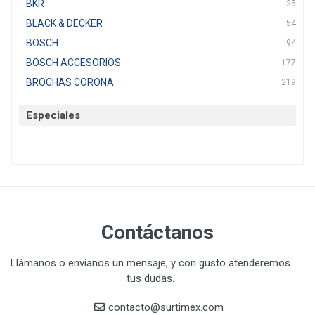
BKR
25
BLACK & DECKER
54
BOSCH
94
BOSCH ACCESORIOS
177
BROCHAS CORONA
219
BTICINO
136
Especiales
CAT
22
CAZAFACIL
4
CHANNELLOCK
1
CLE-LINE
7
CLEANJAHVS
1
CLEVELAND
3
Contáctanos
CORONA
31
CRAFTSMAN
77
Llámanos o envíanos un mensaje, y con gusto atenderemos
tus dudas.
CRESCENT
251
DAP SELLADORES
38
contacto@surtimex.com