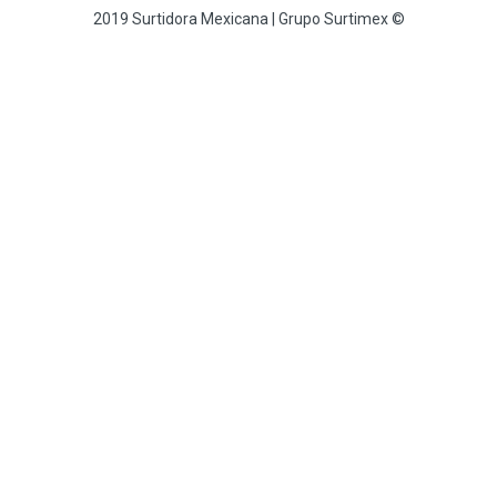
2019 Surtidora Mexicana | Grupo Surtimex ©
GUANTES VITEX
19
HECORT
8
IDEAL
36
IGOTO
17
INDUX
16
IRWIN
882
IRWIN VISE-GRIP
83
JOMART
15
KAYLEINSTER.
4
KELLER
20
KLEIN TOOLS
53
KOLALOKA
12
KRYLON
9
KWIKSET
21
LENOX
123
LORENZETTI
3