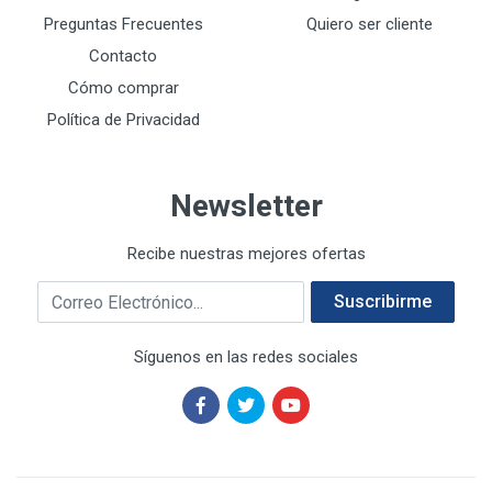
DREMEL
9
Preguntas Frecuentes
Quiero ser cliente
E-Z WELD
20
Contacto
EATON (COOPER-HARROW HARD)
34
Cómo comprar
EATON ROYER
104
Política de Privacidad
EL OSO
31
ELMER'S
20
Newsletter
ESAB
10
EVERCOAT
2
Recibe nuestras mejores ofertas
EXITO
210
Correo electrónico
FANAL
209
Suscribirme
FANDELI
787
Síguenos en las redes sociales
GEARWRENCH
92
GEO
93
GONI
252
GREENFIELD
97
GUANTES SURTIMEX
6