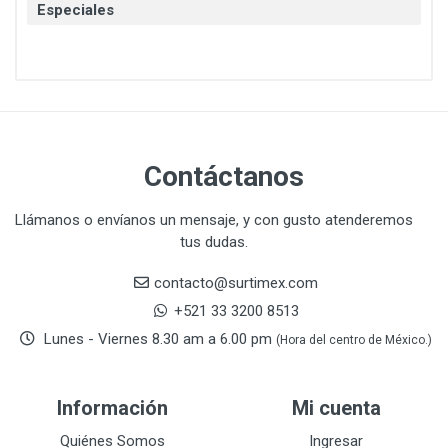
Especiales
CAT
22
CAZAFACIL
4
CHANNELLOCK
1
CLE-LINE
7
CLEANJAHVS
1
CLEVELAND
3
Contáctanos
CORONA
31
CRAFTSMAN
77
Llámanos o envíanos un mensaje, y con gusto atenderemos
tus dudas.
CRESCENT
251
DAP SELLADORES
38
contacto@surtimex.com
DAP TOUCH & TONE (PINTURAS)
5
+521 33 3200 8513
De-pox
25
Lunes - Viernes 8.30 am a 6.00 pm
(Hora del centro de México.)
DEVCON
28
DEWALT
287
Información
Mi cuenta
DEWALT ACCESORIOS
32
DEWALT HTA.MANUAL
Quiénes Somos
Ingresar
11