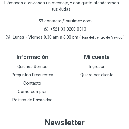
CRAFTSMAN
77
Llámanos o envíanos un mensaje, y con gusto atenderemos
tus dudas.
CRESCENT
251
DAP SELLADORES
38
contacto@surtimex.com
DAP TOUCH & TONE (PINTURAS)
5
+521 33 3200 8513
De-pox
25
Lunes - Viernes 8.30 am a 6.00 pm
(Hora del centro de México.)
DEVCON
28
DEWALT
287
Información
Mi cuenta
DEWALT ACCESORIOS
32
DEWALT HTA.MANUAL
Quiénes Somos
Ingresar
11
DREMEL
9
Preguntas Frecuentes
Quiero ser cliente
E-Z WELD
20
Contacto
EATON (COOPER-HARROW HARD)
34
Cómo comprar
EATON ROYER
104
Política de Privacidad
EL OSO
31
ELMER'S
20
Newsletter
ESAB
10