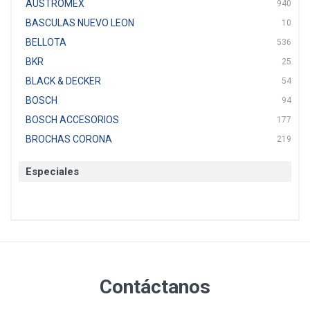
AUSTROMEX
940
BASCULAS NUEVO LEON
10
BELLOTA
536
BKR
25
BLACK & DECKER
54
BOSCH
94
BOSCH ACCESORIOS
177
BROCHAS CORONA
219
BTICINO
136
Especiales
CAT
22
CAZAFACIL
4
CHANNELLOCK
1
CLE-LINE
7
CLEANJAHVS
1
CLEVELAND
3
Contáctanos
CORONA
31