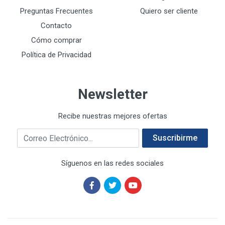
DREMEL
9
Preguntas Frecuentes
Quiero ser cliente
E-Z WELD
20
Contacto
EATON (COOPER-HARROW HARD)
34
Cómo comprar
EATON ROYER
104
Política de Privacidad
EL OSO
31
ELMER'S
20
Newsletter
ESAB
10
EVERCOAT
2
Recibe nuestras mejores ofertas
EXITO
210
Correo electrónico
FANAL
209
Suscribirme
FANDELI
787
Síguenos en las redes sociales
GEARWRENCH
92
GEO
93
GONI
252
GREENFIELD
97
GUANTES SURTIMEX
6