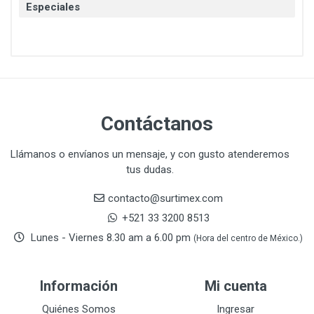
Especiales
CAT
22
CAZAFACIL
4
CHANNELLOCK
1
CLE-LINE
7
CLEANJAHVS
1
CLEVELAND
3
Contáctanos
CORONA
31
CRAFTSMAN
77
Llámanos o envíanos un mensaje, y con gusto atenderemos
tus dudas.
CRESCENT
251
DAP SELLADORES
38
contacto@surtimex.com
DAP TOUCH & TONE (PINTURAS)
5
+521 33 3200 8513
De-pox
25
Lunes - Viernes 8.30 am a 6.00 pm
(Hora del centro de México.)
DEVCON
28
DEWALT
287
Información
Mi cuenta
DEWALT ACCESORIOS
32
DEWALT HTA.MANUAL
Quiénes Somos
Ingresar
11