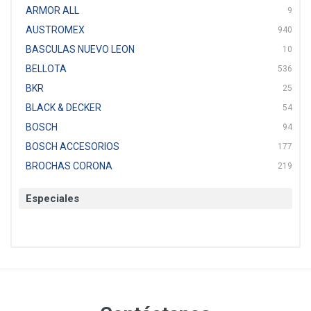
ARMOR ALL
9
AUSTROMEX
940
BASCULAS NUEVO LEON
10
BELLOTA
536
BKR
25
BLACK & DECKER
54
BOSCH
94
BOSCH ACCESORIOS
177
BROCHAS CORONA
219
BTICINO
136
Especiales
CAT
22
CAZAFACIL
4
CHANNELLOCK
1
CLE-LINE
7
CLEANJAHVS
1
CLEVELAND
3