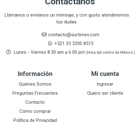
Contáctanos
CORONA
31
CRAFTSMAN
77
Llámanos o envíanos un mensaje, y con gusto atenderemos
tus dudas.
CRESCENT
251
DAP SELLADORES
38
contacto@surtimex.com
DAP TOUCH & TONE (PINTURAS)
5
+521 33 3200 8513
De-pox
25
Lunes - Viernes 8.30 am a 6.00 pm
(Hora del centro de México.)
DEVCON
28
DEWALT
287
Información
Mi cuenta
DEWALT ACCESORIOS
32
DEWALT HTA.MANUAL
Quiénes Somos
Ingresar
11
DREMEL
9
Preguntas Frecuentes
Quiero ser cliente
E-Z WELD
20
Contacto
EATON (COOPER-HARROW HARD)
34
Cómo comprar
EATON ROYER
104
Política de Privacidad
EL OSO
31
ELMER'S
20