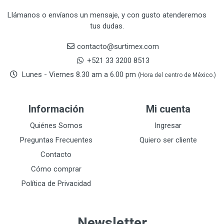
CRAFTSMAN
77
Llámanos o envíanos un mensaje, y con gusto atenderemos
tus dudas.
CRESCENT
251
DAP SELLADORES
38
contacto@surtimex.com
DAP TOUCH & TONE (PINTURAS)
5
+521 33 3200 8513
De-pox
25
Lunes - Viernes 8.30 am a 6.00 pm
(Hora del centro de México.)
DEVCON
28
DEWALT
287
Información
Mi cuenta
DEWALT ACCESORIOS
32
DEWALT HTA.MANUAL
Quiénes Somos
Ingresar
11
DREMEL
9
Preguntas Frecuentes
Quiero ser cliente
E-Z WELD
20
Contacto
EATON (COOPER-HARROW HARD)
34
Cómo comprar
EATON ROYER
104
Política de Privacidad
EL OSO
31
ELMER'S
20
Newsletter
ESAB
10