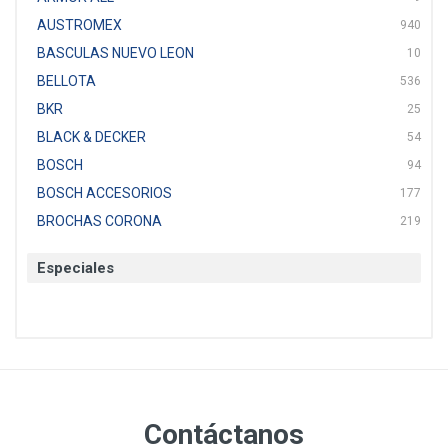
AUSTROMEX
940
BASCULAS NUEVO LEON
10
BELLOTA
536
BKR
25
BLACK & DECKER
54
BOSCH
94
BOSCH ACCESORIOS
177
BROCHAS CORONA
219
BTICINO
136
Especiales
CAT
22
CAZAFACIL
4
CHANNELLOCK
1
CLE-LINE
7
CLEANJAHVS
1
CLEVELAND
3
Contáctanos
CORONA
31