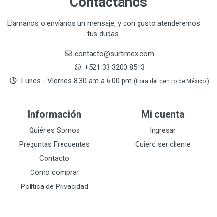
Contáctanos
CORONA
31
CRAFTSMAN
77
Llámanos o envíanos un mensaje, y con gusto atenderemos
tus dudas.
CRESCENT
251
DAP SELLADORES
38
contacto@surtimex.com
DAP TOUCH & TONE (PINTURAS)
5
+521 33 3200 8513
De-pox
25
Lunes - Viernes 8.30 am a 6.00 pm
(Hora del centro de México.)
DEVCON
28
DEWALT
287
Información
Mi cuenta
DEWALT ACCESORIOS
32
DEWALT HTA.MANUAL
Quiénes Somos
Ingresar
11
DREMEL
9
Preguntas Frecuentes
Quiero ser cliente
E-Z WELD
20
Contacto
EATON (COOPER-HARROW HARD)
34
Cómo comprar
EATON ROYER
104
Política de Privacidad
EL OSO
31
ELMER'S
20