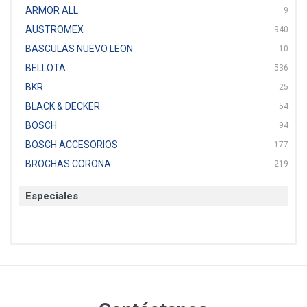
ARMOR ALL
9
AUSTROMEX
940
BASCULAS NUEVO LEON
10
BELLOTA
536
BKR
25
BLACK & DECKER
54
BOSCH
94
BOSCH ACCESORIOS
177
BROCHAS CORONA
219
BTICINO
136
Especiales
CAT
22
CAZAFACIL
4
CHANNELLOCK
1
CLE-LINE
7
CLEANJAHVS
1
CLEVELAND
3