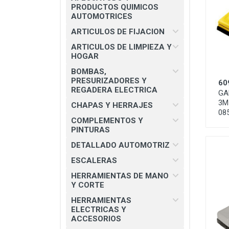
CHAPAS Y HERRAJES
PRODUCTOS QUIMICOS
AUTOMOTRICES
COMPLEMENTOS Y PINTURAS
ARTICULOS DE FIJACION
DETALLADO AUTOMOTRIZ
ARTICULOS DE LIMPIEZA Y
HOGAR
ESCALERAS
BOMBAS,
HERRAMIENTAS DE MANO Y
PRESURIZADORES Y
60
CORTE
REGADERA ELECTRICA
GA
3M 
HERRAMIENTAS ELECTRICAS Y
CHAPAS Y HERRAJES
08
ACCESORIOS
COMPLEMENTOS Y
PINTURAS
MATERIAL ELECTRICO E
ILUMINACION
DETALLADO AUTOMOTRIZ
MISCELANEOS
ESCALERAS
HERRAMIENTAS DE MANO
PRODUCTOS 3M
Y CORTE
SEGURIDAD INDUSTRIAL
HERRAMIENTAS
ELECTRICAS Y
SOLDADURAS Y PASTAS
ACCESORIOS