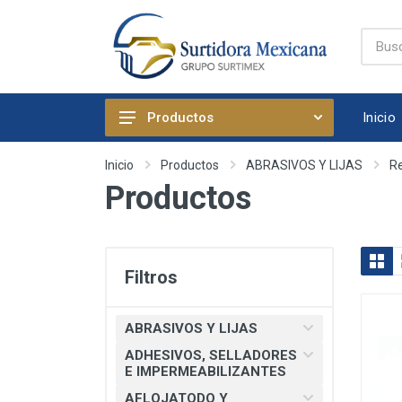
Inicio
Productos
ABRASIVOS Y LIJAS
Inicio
Productos
ABRASIVOS Y LIJAS
R
Productos
ADHESIVOS, SELLADORES E
IMPERMEABILIZANTES
AFLOJATODO Y PRODUCTOS
QUIMICOS AUTOMOTRICES
Filtros
ARTICULOS DE FIJACION
ARTICULOS DE LIMPIEZA Y
ABRASIVOS Y LIJAS
HOGAR
ADHESIVOS, SELLADORES
BOMBAS, PRESURIZADORES Y
E IMPERMEABILIZANTES
REGADERA ELECTRICA
AFLOJATODO Y