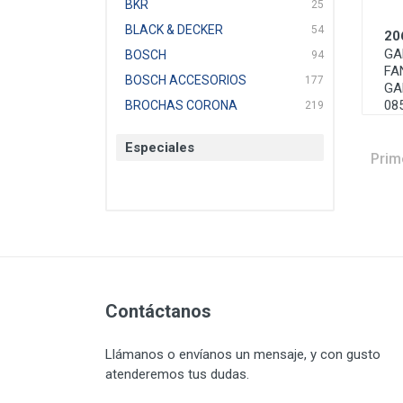
BKR
25
BLACK & DECKER
54
20
GA
BOSCH
94
FA
BOSCH ACCESORIOS
177
GA
08
BROCHAS CORONA
219
BTICINO
136
Especiales
CAT
22
Prim
CAZAFACIL
4
CHANNELLOCK
1
CLE-LINE
7
CLEANJAHVS
1
CLEVELAND
3
CORONA
Contáctanos
31
CRAFTSMAN
77
Llámanos o envíanos un mensaje, y con gusto
CRESCENT
251
atenderemos tus dudas.
DAP SELLADORES
38