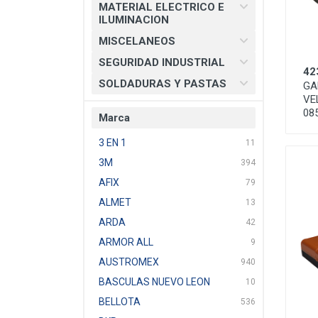
MATERIAL ELECTRICO E
ILUMINACION
MISCELANEOS
SEGURIDAD INDUSTRIAL
42
SOLDADURAS Y PASTAS
GA
VE
08
Marca
3 EN 1
11
3M
394
AFIX
79
ALMET
13
ARDA
42
ARMOR ALL
9
AUSTROMEX
940
BASCULAS NUEVO LEON
10
BELLOTA
536