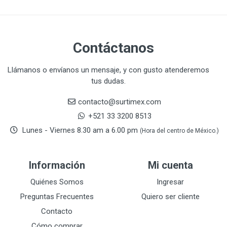
CLE-LINE
7
CLEANJAHVS
1
CLEVELAND
3
Contáctanos
CORONA
31
CRAFTSMAN
77
Llámanos o envíanos un mensaje, y con gusto atenderemos
tus dudas.
CRESCENT
251
DAP SELLADORES
38
contacto@surtimex.com
DAP TOUCH & TONE (PINTURAS)
5
+521 33 3200 8513
De-pox
25
Lunes - Viernes 8.30 am a 6.00 pm
(Hora del centro de México.)
DEVCON
28
DEWALT
287
Información
Mi cuenta
DEWALT ACCESORIOS
32
DEWALT HTA.MANUAL
Quiénes Somos
Ingresar
11
DREMEL
9
Preguntas Frecuentes
Quiero ser cliente
E-Z WELD
20
Contacto
EATON (COOPER-HARROW HARD)
34
Cómo comprar