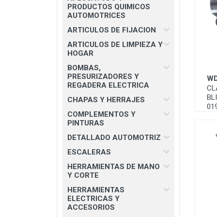
CHAPAS Y HERRAJES
PRODUCTOS QUIMICOS
AUTOMOTRICES
COMPLEMENTOS Y PINTURAS
ARTICULOS DE FIJACION
DETALLADO AUTOMOTRIZ
ARTICULOS DE LIMPIEZA Y
HOGAR
ESCALERAS
BOMBAS,
HERRAMIENTAS DE MANO Y
PRESURIZADORES Y
WD
CORTE
REGADERA ELECTRICA
CL
BL
HERRAMIENTAS ELECTRICAS Y
CHAPAS Y HERRAJES
01
ACCESORIOS
COMPLEMENTOS Y
PINTURAS
MATERIAL ELECTRICO E
ILUMINACION
DETALLADO AUTOMOTRIZ
MISCELANEOS
ESCALERAS
HERRAMIENTAS DE MANO
PRODUCTOS 3M
Y CORTE
SEGURIDAD INDUSTRIAL
HERRAMIENTAS
ELECTRICAS Y
SOLDADURAS Y PASTAS
ACCESORIOS