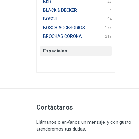
BKR
25
BLACK & DECKER
54
BOSCH
94
BOSCH ACCESORIOS
177
BROCHAS CORONA
219
BTICINO
136
Especiales
CAT
22
CAZAFACIL
4
CHANNELLOCK
1
CLE-LINE
7
CLEANJAHVS
1
CLEVELAND
3
CORONA
Contáctanos
31
CRAFTSMAN
77
Llámanos o envíanos un mensaje, y con gusto
CRESCENT
251
atenderemos tus dudas.
DAP SELLADORES
38