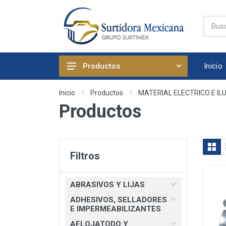
Inicio
Productos
ABRASIVOS Y LIJAS
Inicio
Productos
MATERIAL ELECTRICO E IL
Productos
ADHESIVOS, SELLADORES E
IMPERMEABILIZANTES
AFLOJATODO Y PRODUCTOS
QUIMICOS AUTOMOTRICES
Filtros
ARTICULOS DE FIJACION
ARTICULOS DE LIMPIEZA Y
ABRASIVOS Y LIJAS
HOGAR
ADHESIVOS, SELLADORES
BOMBAS, PRESURIZADORES Y
E IMPERMEABILIZANTES
REGADERA ELECTRICA
AFLOJATODO Y