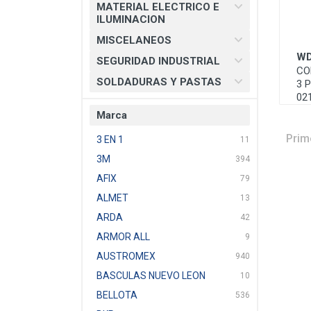
MATERIAL ELECTRICO E
ILUMINACION
MISCELANEOS
WD
SEGURIDAD INDUSTRIAL
CO
SOLDADURAS Y PASTAS
3 
02
Marca
Prim
3 EN 1
11
3M
394
AFIX
79
ALMET
13
ARDA
42
ARMOR ALL
9
AUSTROMEX
940
BASCULAS NUEVO LEON
10
BELLOTA
536