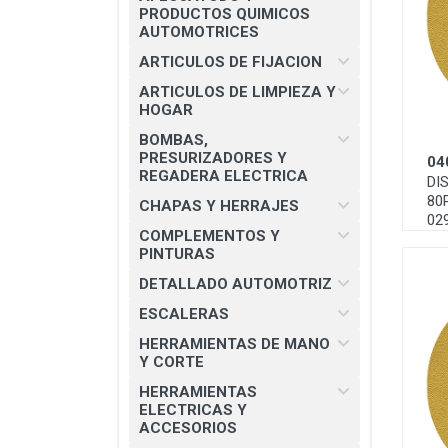
CHAPAS Y HERRAJES
PRODUCTOS QUIMICOS
AUTOMOTRICES
COMPLEMENTOS Y PINTURAS
ARTICULOS DE FIJACION
DETALLADO AUTOMOTRIZ
ARTICULOS DE LIMPIEZA Y
HOGAR
ESCALERAS
BOMBAS,
HERRAMIENTAS DE MANO Y
PRESURIZADORES Y
04
CORTE
REGADERA ELECTRICA
DI
80
HERRAMIENTAS ELECTRICAS Y
CHAPAS Y HERRAJES
02
ACCESORIOS
COMPLEMENTOS Y
PINTURAS
MATERIAL ELECTRICO E
ILUMINACION
DETALLADO AUTOMOTRIZ
MISCELANEOS
ESCALERAS
HERRAMIENTAS DE MANO
PRODUCTOS 3M
Y CORTE
SEGURIDAD INDUSTRIAL
HERRAMIENTAS
ELECTRICAS Y
SOLDADURAS Y PASTAS
ACCESORIOS