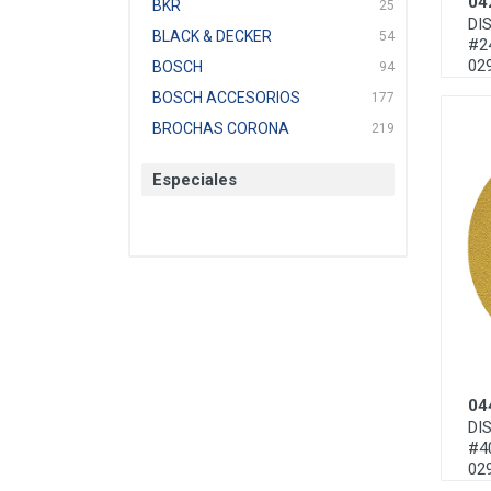
04
BKR
25
DI
BLACK & DECKER
54
#2
02
BOSCH
94
BOSCH ACCESORIOS
177
BROCHAS CORONA
219
BTICINO
136
Especiales
CAT
22
CAZAFACIL
4
CHANNELLOCK
1
CLE-LINE
7
CLEANJAHVS
1
CLEVELAND
3
CORONA
31
04
CRAFTSMAN
77
DI
CRESCENT
251
#4
DAP SELLADORES
38
02