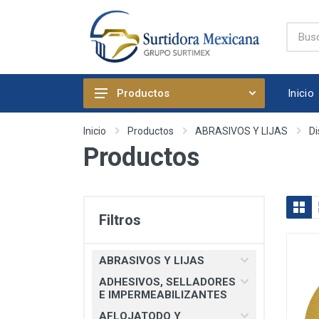
Inicio
Productos
ABRASIVOS Y LIJAS
Inicio
Productos
ABRASIVOS Y LIJAS
Di
Productos
ADHESIVOS, SELLADORES E
IMPERMEABILIZANTES
AFLOJATODO Y PRODUCTOS
QUIMICOS AUTOMOTRICES
Filtros
ARTICULOS DE FIJACION
ARTICULOS DE LIMPIEZA Y
ABRASIVOS Y LIJAS
HOGAR
ADHESIVOS, SELLADORES
BOMBAS, PRESURIZADORES Y
E IMPERMEABILIZANTES
REGADERA ELECTRICA
AFLOJATODO Y