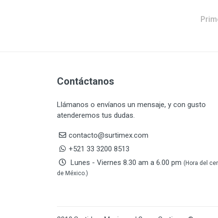
DAP TOUCH & TONE
5
(PINTURAS)
Prim
De-pox
25
DEVCON
28
DEWALT
287
DEWALT ACCESORIOS
32
DEWALT HTA.MANUAL
11
Contáctanos
DREMEL
9
Llámanos o envíanos un mensaje, y con gusto
E-Z WELD
20
atenderemos tus dudas.
EATON (COOPER-HARROW
34
HARD)
contacto@surtimex.com
EATON ROYER
104
+521 33 3200 8513
EL OSO
31
Lunes - Viernes 8.30 am a 6.00 pm
(Hora del ce
ELMER'S
20
de México.)
ESAB
10
EVERCOAT
2
EXITO
210