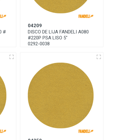
04209
0 #
DISCO DE LIJA FANDELI A080
#220P PSA LISO 5"
0292-0038