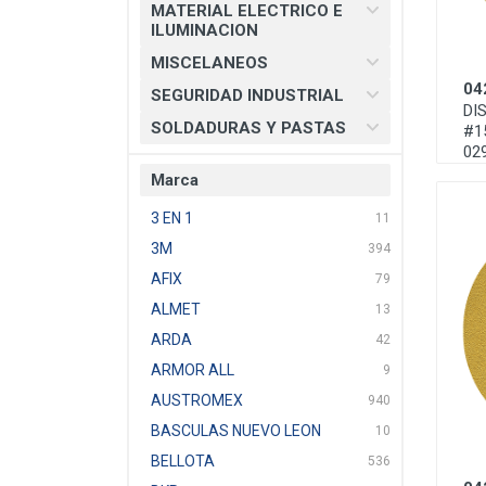
MATERIAL ELECTRICO E
ILUMINACION
MISCELANEOS
04
SEGURIDAD INDUSTRIAL
DI
SOLDADURAS Y PASTAS
#1
02
Marca
3 EN 1
11
3M
394
AFIX
79
ALMET
13
ARDA
42
ARMOR ALL
9
AUSTROMEX
940
BASCULAS NUEVO LEON
10
BELLOTA
536