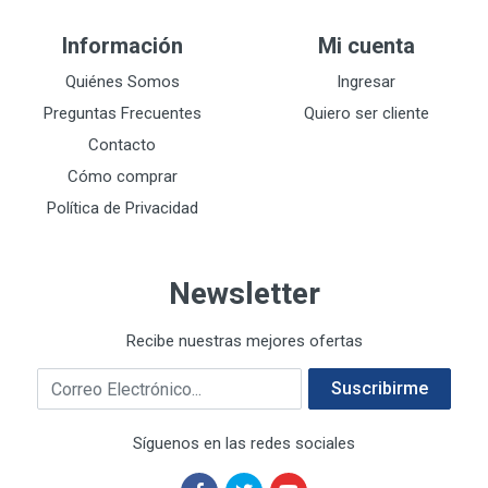
DEWALT
287
Información
Mi cuenta
DEWALT ACCESORIOS
32
DEWALT HTA.MANUAL
Quiénes Somos
Ingresar
11
DREMEL
9
Preguntas Frecuentes
Quiero ser cliente
E-Z WELD
20
Contacto
EATON (COOPER-HARROW HARD)
34
Cómo comprar
EATON ROYER
104
Política de Privacidad
EL OSO
31
ELMER'S
20
Newsletter
ESAB
10
EVERCOAT
2
Recibe nuestras mejores ofertas
EXITO
210
Correo electrónico
FANAL
209
Suscribirme
FANDELI
787
Síguenos en las redes sociales
GEARWRENCH
92
GEO
93