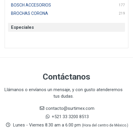
BOSCH ACCESORIOS
177
BROCHAS CORONA
219
BTICINO
136
Especiales
CAT
22
CAZAFACIL
4
CHANNELLOCK
1
CLE-LINE
7
CLEANJAHVS
1
CLEVELAND
3
Contáctanos
CORONA
31
CRAFTSMAN
77
Llámanos o envíanos un mensaje, y con gusto atenderemos
tus dudas.
CRESCENT
251
DAP SELLADORES
38
contacto@surtimex.com
DAP TOUCH & TONE (PINTURAS)
5
+521 33 3200 8513
De-pox
25
Lunes - Viernes 8.30 am a 6.00 pm
(Hora del centro de México.)
DEVCON
28