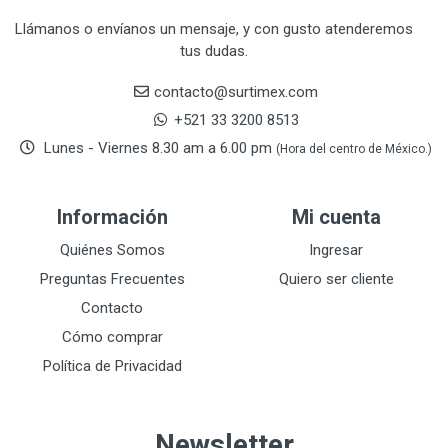
CRAFTSMAN
77
Llámanos o envíanos un mensaje, y con gusto atenderemos
tus dudas.
CRESCENT
251
DAP SELLADORES
38
contacto@surtimex.com
DAP TOUCH & TONE (PINTURAS)
5
+521 33 3200 8513
De-pox
25
Lunes - Viernes 8.30 am a 6.00 pm
(Hora del centro de México.)
DEVCON
28
DEWALT
287
Información
Mi cuenta
DEWALT ACCESORIOS
32
DEWALT HTA.MANUAL
Quiénes Somos
Ingresar
11
DREMEL
9
Preguntas Frecuentes
Quiero ser cliente
E-Z WELD
20
Contacto
EATON (COOPER-HARROW HARD)
34
Cómo comprar
EATON ROYER
104
Política de Privacidad
EL OSO
31
ELMER'S
20
Newsletter
ESAB
10