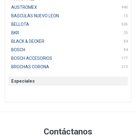
AUSTROMEX
940
BASCULAS NUEVO LEON
10
BELLOTA
536
BKR
25
BLACK & DECKER
54
BOSCH
94
BOSCH ACCESORIOS
177
BROCHAS CORONA
219
BTICINO
136
Especiales
CAT
22
CAZAFACIL
4
CHANNELLOCK
1
CLE-LINE
7
CLEANJAHVS
1
CLEVELAND
3
Contáctanos
CORONA
31