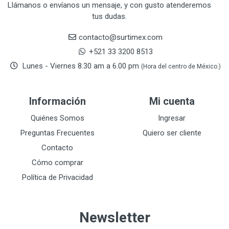
CRAFTSMAN
77
Llámanos o envíanos un mensaje, y con gusto atenderemos
tus dudas.
CRESCENT
251
DAP SELLADORES
38
contacto@surtimex.com
DAP TOUCH & TONE (PINTURAS)
5
+521 33 3200 8513
De-pox
25
Lunes - Viernes 8.30 am a 6.00 pm
(Hora del centro de México.)
DEVCON
28
DEWALT
287
Información
Mi cuenta
DEWALT ACCESORIOS
32
DEWALT HTA.MANUAL
Quiénes Somos
Ingresar
11
DREMEL
9
Preguntas Frecuentes
Quiero ser cliente
E-Z WELD
20
Contacto
EATON (COOPER-HARROW HARD)
34
Cómo comprar
EATON ROYER
104
Política de Privacidad
EL OSO
31
ELMER'S
20
Newsletter
ESAB
10