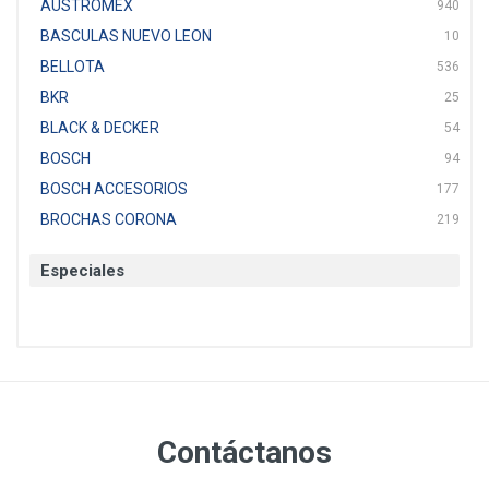
AUSTROMEX
940
BASCULAS NUEVO LEON
10
BELLOTA
536
BKR
25
BLACK & DECKER
54
BOSCH
94
BOSCH ACCESORIOS
177
BROCHAS CORONA
219
BTICINO
136
Especiales
CAT
22
CAZAFACIL
4
CHANNELLOCK
1
CLE-LINE
7
CLEANJAHVS
1
CLEVELAND
3
Contáctanos
CORONA
31