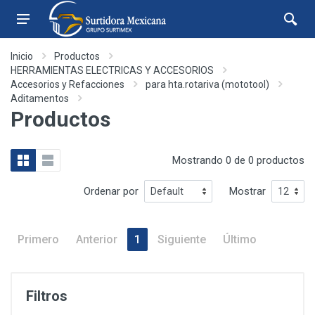
Inicio
Productos
HERRAMIENTAS ELECTRICAS Y ACCESORIOS
Accesorios y Refacciones
para hta.rotariva (mototool)
Aditamentos
Productos
Mostrando 0 de 0 productos
Ordenar por
Mostrar
Primero
Anterior
1
Siguiente
Último
Filtros