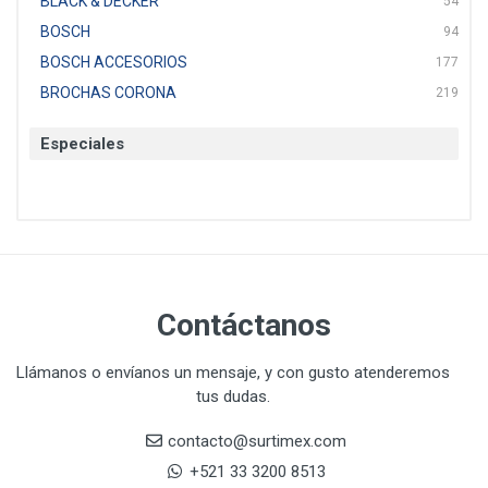
BLACK & DECKER
54
BOSCH
94
BOSCH ACCESORIOS
177
BROCHAS CORONA
219
BTICINO
136
Especiales
CAT
22
CAZAFACIL
4
CHANNELLOCK
1
CLE-LINE
7
CLEANJAHVS
1
CLEVELAND
3
Contáctanos
CORONA
31
CRAFTSMAN
77
Llámanos o envíanos un mensaje, y con gusto atenderemos
tus dudas.
CRESCENT
251
DAP SELLADORES
38
contacto@surtimex.com
DAP TOUCH & TONE (PINTURAS)
5
+521 33 3200 8513