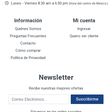
De-pox
25
Lunes - Viernes 8.30 am a 6.00 pm
(Hora del centro de México.)
DEVCON
28
DEWALT
287
Información
Mi cuenta
DEWALT ACCESORIOS
32
DEWALT HTA.MANUAL
Quiénes Somos
Ingresar
11
DREMEL
9
Preguntas Frecuentes
Quiero ser cliente
E-Z WELD
20
Contacto
EATON (COOPER-HARROW HARD)
34
Cómo comprar
EATON ROYER
104
Política de Privacidad
EL OSO
31
ELMER'S
20
Newsletter
ESAB
10
EVERCOAT
2
Recibe nuestras mejores ofertas
EXITO
210
Correo electrónico
FANAL
209
Suscribirme
FANDELI
787
Síguenos en las redes sociales