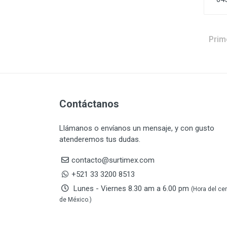
DAP TOUCH & TONE
5
(PINTURAS)
De-pox
25
Prim
DEVCON
28
DEWALT
287
DEWALT ACCESORIOS
32
DEWALT HTA.MANUAL
11
DREMEL
9
Contáctanos
E-Z WELD
20
EATON (COOPER-HARROW
34
Llámanos o envíanos un mensaje, y con gusto
HARD)
atenderemos tus dudas.
EATON ROYER
104
contacto@surtimex.com
EL OSO
31
+521 33 3200 8513
ELMER'S
20
Lunes - Viernes 8.30 am a 6.00 pm
ESAB
10
(Hora del ce
de México.)
EVERCOAT
2
EXITO
210