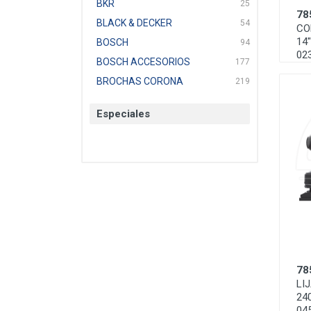
BKR
25
78
BLACK & DECKER
54
CO
14
BOSCH
94
02
BOSCH ACCESORIOS
177
BROCHAS CORONA
219
BTICINO
136
Especiales
CAT
22
CAZAFACIL
4
CHANNELLOCK
1
CLE-LINE
7
CLEANJAHVS
1
CLEVELAND
3
CORONA
31
CRAFTSMAN
77
78
CRESCENT
251
LI
DAP SELLADORES
38
24
04