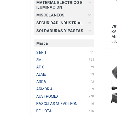
MATERIAL ELECTRICO E
ILUMINACION
MISCELANEOS
SEGURIDAD INDUSTRIAL
78
SOLDADURAS Y PASTAS
BA
Ah
00
Marca
3 EN 1
11
3M
394
AFIX
79
ALMET
13
ARDA
42
ARMOR ALL
9
AUSTROMEX
940
BASCULAS NUEVO LEON
10
BELLOTA
536