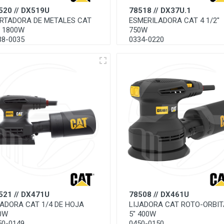
520 // DX519U
78518 // DX37U.1
RTADORA DE METALES CAT
ESMERILADORA CAT 4 1/2"
" 1800W
750W
38-0035
0334-0220
521 // DX471U
78508 // DX461U
JADORA CAT 1/4 DE HOJA
LIJADORA CAT ROTO-ORBIT
0W
5" 400W
50-0149
0450-0150