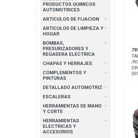
CHAPAS Y HERRAJES
PRODUCTOS QUIMICOS
AUTOMOTRICES
COMPLEMENTOS Y PINTURAS
ARTICULOS DE FIJACION
DETALLADO AUTOMOTRIZ
ARTICULOS DE LIMPIEZA Y
HOGAR
ESCALERAS
BOMBAS,
HERRAMIENTAS DE MANO Y
PRESURIZADORES Y
78
CORTE
REGADERA ELECTRICA
TA
/R
HERRAMIENTAS ELECTRICAS Y
CHAPAS Y HERRAJES
SI
ACCESORIOS
COMPLEMENTOS Y
00
PINTURAS
MATERIAL ELECTRICO E
ILUMINACION
DETALLADO AUTOMOTRIZ
MISCELANEOS
ESCALERAS
HERRAMIENTAS DE MANO
PRODUCTOS 3M
Y CORTE
SEGURIDAD INDUSTRIAL
HERRAMIENTAS
ELECTRICAS Y
SOLDADURAS Y PASTAS
ACCESORIOS