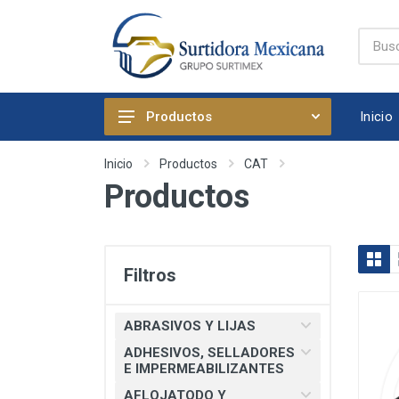
Inicio
Productos
ABRASIVOS Y LIJAS
Inicio
Productos
CAT
Productos
ADHESIVOS, SELLADORES E
IMPERMEABILIZANTES
AFLOJATODO Y PRODUCTOS
QUIMICOS AUTOMOTRICES
Filtros
ARTICULOS DE FIJACION
ARTICULOS DE LIMPIEZA Y
ABRASIVOS Y LIJAS
HOGAR
ADHESIVOS, SELLADORES
BOMBAS, PRESURIZADORES Y
E IMPERMEABILIZANTES
REGADERA ELECTRICA
AFLOJATODO Y