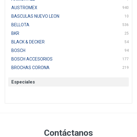
AUSTROMEX
940
BASCULAS NUEVO LEON
10
BELLOTA
536
BKR
25
BLACK & DECKER
54
BOSCH
94
BOSCH ACCESORIOS
177
BROCHAS CORONA
219
BTICINO
136
Especiales
CAT
22
CAZAFACIL
4
CHANNELLOCK
1
CLE-LINE
7
CLEANJAHVS
1
CLEVELAND
3
Contáctanos
CORONA
31