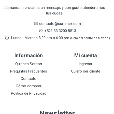
CRAFTSMAN
77
Llámanos o envíanos un mensaje, y con gusto atenderemos
tus dudas.
CRESCENT
251
DAP SELLADORES
38
contacto@surtimex.com
DAP TOUCH & TONE (PINTURAS)
5
+521 33 3200 8513
De-pox
25
Lunes - Viernes 8.30 am a 6.00 pm
(Hora del centro de México.)
DEVCON
28
DEWALT
287
Información
Mi cuenta
DEWALT ACCESORIOS
32
DEWALT HTA.MANUAL
Quiénes Somos
Ingresar
11
DREMEL
9
Preguntas Frecuentes
Quiero ser cliente
E-Z WELD
20
Contacto
EATON (COOPER-HARROW HARD)
34
Cómo comprar
EATON ROYER
104
Política de Privacidad
EL OSO
31
ELMER'S
20
Newsletter
ESAB
10