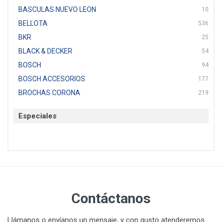
BASCULAS NUEVO LEON
10
BELLOTA
536
BKR
25
BLACK & DECKER
54
BOSCH
94
BOSCH ACCESORIOS
177
BROCHAS CORONA
219
BTICINO
136
Especiales
CAT
22
CAZAFACIL
4
CHANNELLOCK
1
CLE-LINE
7
CLEANJAHVS
1
CLEVELAND
3
Contáctanos
CORONA
31
CRAFTSMAN
77
Llámanos o envíanos un mensaje, y con gusto atenderemos