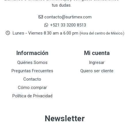
tus dudas.
CRESCENT
251
DAP SELLADORES
38
contacto@surtimex.com
DAP TOUCH & TONE (PINTURAS)
5
+521 33 3200 8513
De-pox
25
Lunes - Viernes 8.30 am a 6.00 pm
(Hora del centro de México.)
DEVCON
28
DEWALT
287
Información
Mi cuenta
DEWALT ACCESORIOS
32
DEWALT HTA.MANUAL
Quiénes Somos
Ingresar
11
DREMEL
9
Preguntas Frecuentes
Quiero ser cliente
E-Z WELD
20
Contacto
EATON (COOPER-HARROW HARD)
34
Cómo comprar
EATON ROYER
104
Política de Privacidad
EL OSO
31
ELMER'S
20
Newsletter
ESAB
10
EVERCOAT
2