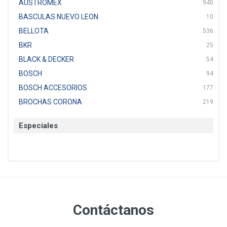
AUSTROMEX
940
BASCULAS NUEVO LEON
10
BELLOTA
536
BKR
25
BLACK & DECKER
54
BOSCH
94
BOSCH ACCESORIOS
177
BROCHAS CORONA
219
BTICINO
136
Especiales
CAT
22
CAZAFACIL
4
CHANNELLOCK
1
CLE-LINE
7
CLEANJAHVS
1
CLEVELAND
3
Contáctanos
CORONA
31