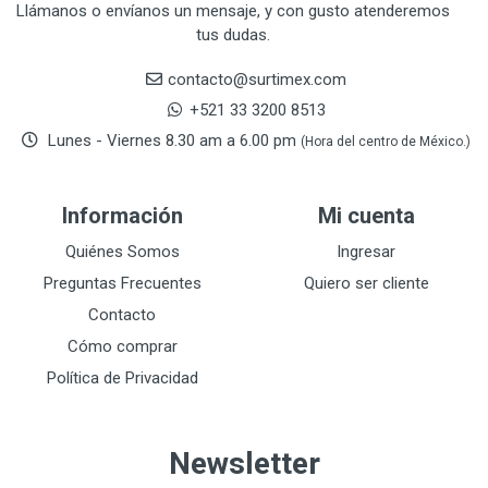
CRAFTSMAN
77
Llámanos o envíanos un mensaje, y con gusto atenderemos
tus dudas.
CRESCENT
251
DAP SELLADORES
38
contacto@surtimex.com
DAP TOUCH & TONE (PINTURAS)
5
+521 33 3200 8513
De-pox
25
Lunes - Viernes 8.30 am a 6.00 pm
(Hora del centro de México.)
DEVCON
28
DEWALT
287
Información
Mi cuenta
DEWALT ACCESORIOS
32
DEWALT HTA.MANUAL
Quiénes Somos
Ingresar
11
DREMEL
9
Preguntas Frecuentes
Quiero ser cliente
E-Z WELD
20
Contacto
EATON (COOPER-HARROW HARD)
34
Cómo comprar
EATON ROYER
104
Política de Privacidad
EL OSO
31
ELMER'S
20
Newsletter
ESAB
10