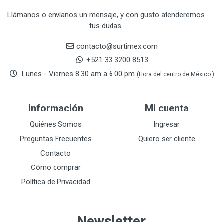
CRAFTSMAN
77
Llámanos o envíanos un mensaje, y con gusto atenderemos
tus dudas.
CRESCENT
251
DAP SELLADORES
38
contacto@surtimex.com
DAP TOUCH & TONE (PINTURAS)
5
+521 33 3200 8513
De-pox
25
Lunes - Viernes 8.30 am a 6.00 pm
(Hora del centro de México.)
DEVCON
28
DEWALT
287
Información
Mi cuenta
DEWALT ACCESORIOS
32
DEWALT HTA.MANUAL
Quiénes Somos
Ingresar
11
DREMEL
9
Preguntas Frecuentes
Quiero ser cliente
E-Z WELD
20
Contacto
EATON (COOPER-HARROW HARD)
34
Cómo comprar
EATON ROYER
104
Política de Privacidad
EL OSO
31
ELMER'S
20
Newsletter
ESAB
10