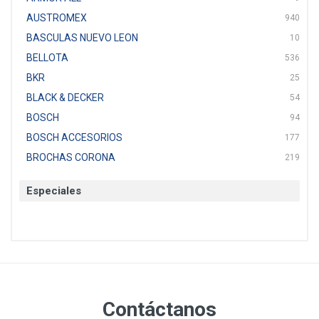
AUSTROMEX
940
BASCULAS NUEVO LEON
10
BELLOTA
536
BKR
25
BLACK & DECKER
54
BOSCH
94
BOSCH ACCESORIOS
177
BROCHAS CORONA
219
BTICINO
136
Especiales
CAT
22
CAZAFACIL
4
CHANNELLOCK
1
CLE-LINE
7
CLEANJAHVS
1
CLEVELAND
3
Contáctanos
CORONA
31