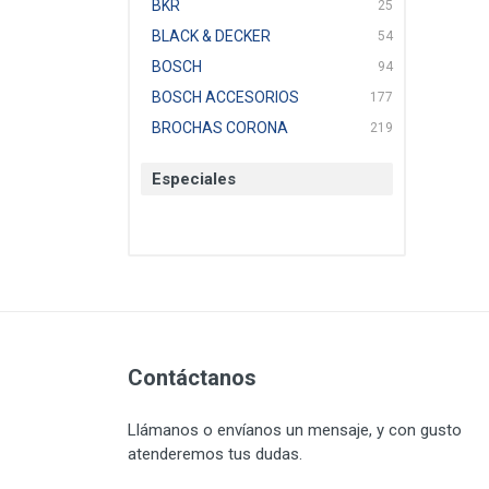
BKR
25
BLACK & DECKER
54
BOSCH
94
BOSCH ACCESORIOS
177
BROCHAS CORONA
219
BTICINO
136
Especiales
CAT
22
CAZAFACIL
4
CHANNELLOCK
1
CLE-LINE
7
CLEANJAHVS
1
CLEVELAND
3
CORONA
Contáctanos
31
CRAFTSMAN
77
Llámanos o envíanos un mensaje, y con gusto
CRESCENT
251
atenderemos tus dudas.
DAP SELLADORES
38