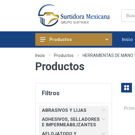
Inicio
Productos
ABRASIVOS Y LIJAS
Inicio
Productos
HERRAMIENTAS DE MANO 
Productos
ADHESIVOS, SELLADORES E
IMPERMEABILIZANTES
AFLOJATODO Y PRODUCTOS
QUIMICOS AUTOMOTRICES
Filtros
ARTICULOS DE FIJACION
ARTICULOS DE LIMPIEZA Y
Prim
ABRASIVOS Y LIJAS
HOGAR
ADHESIVOS, SELLADORES
BOMBAS, PRESURIZADORES Y
E IMPERMEABILIZANTES
REGADERA ELECTRICA
AFLOJATODO Y