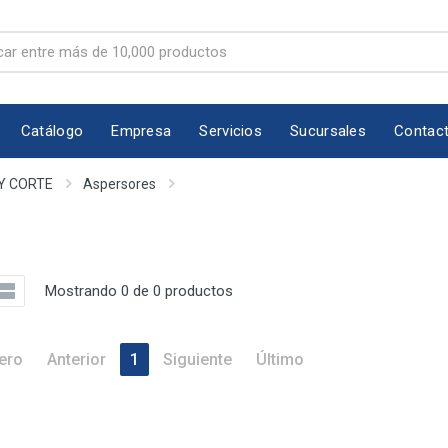
Catálogo
Empresa
Servicios
Sucursales
Contac
Y CORTE
Aspersores
Mostrando 0 de 0 productos
ero
Anterior
1
Siguiente
Último