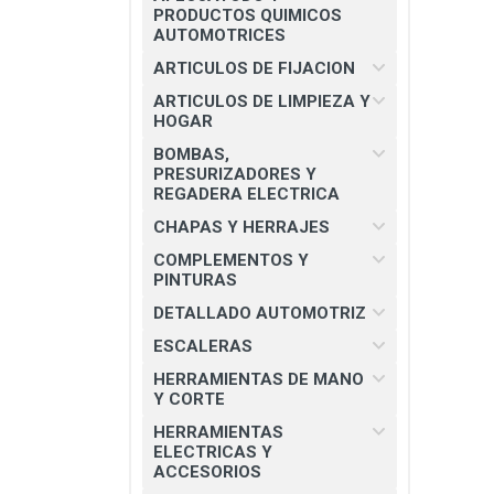
CHAPAS Y HERRAJES
PRODUCTOS QUIMICOS
AUTOMOTRICES
COMPLEMENTOS Y PINTURAS
ARTICULOS DE FIJACION
DETALLADO AUTOMOTRIZ
ARTICULOS DE LIMPIEZA Y
HOGAR
ESCALERAS
BOMBAS,
HERRAMIENTAS DE MANO Y
PRESURIZADORES Y
CORTE
REGADERA ELECTRICA
HERRAMIENTAS ELECTRICAS Y
CHAPAS Y HERRAJES
ACCESORIOS
COMPLEMENTOS Y
PINTURAS
MATERIAL ELECTRICO E
ILUMINACION
DETALLADO AUTOMOTRIZ
MISCELANEOS
ESCALERAS
HERRAMIENTAS DE MANO
PRODUCTOS 3M
Y CORTE
SEGURIDAD INDUSTRIAL
HERRAMIENTAS
ELECTRICAS Y
SOLDADURAS Y PASTAS
ACCESORIOS