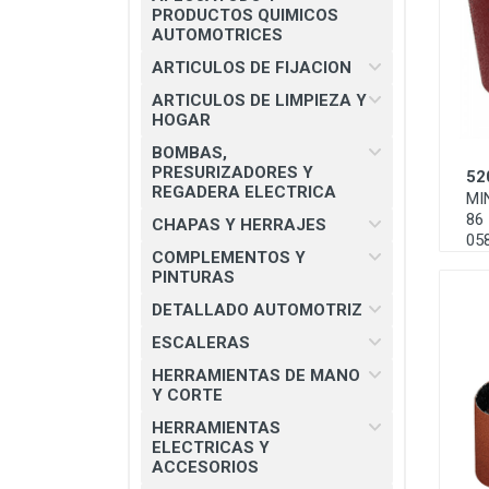
CHAPAS Y HERRAJES
PRODUCTOS QUIMICOS
AUTOMOTRICES
COMPLEMENTOS Y PINTURAS
ARTICULOS DE FIJACION
DETALLADO AUTOMOTRIZ
ARTICULOS DE LIMPIEZA Y
HOGAR
ESCALERAS
BOMBAS,
HERRAMIENTAS DE MANO Y
PRESURIZADORES Y
52
CORTE
REGADERA ELECTRICA
MI
86 
HERRAMIENTAS ELECTRICAS Y
CHAPAS Y HERRAJES
05
ACCESORIOS
COMPLEMENTOS Y
PINTURAS
MATERIAL ELECTRICO E
ILUMINACION
DETALLADO AUTOMOTRIZ
MISCELANEOS
ESCALERAS
HERRAMIENTAS DE MANO
PRODUCTOS 3M
Y CORTE
SEGURIDAD INDUSTRIAL
HERRAMIENTAS
ELECTRICAS Y
SOLDADURAS Y PASTAS
ACCESORIOS