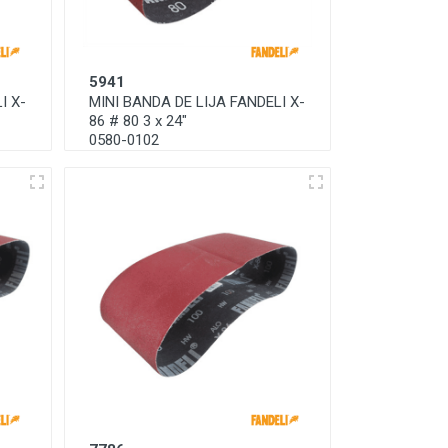
5941
I X-
MINI BANDA DE LIJA FANDELI X-
86 # 80 3 x 24"
0580-0102