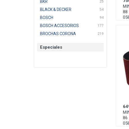
75
BKR
25
MI
BLACK & DECKER
54
88 
05
BOSCH
94
BOSCH ACCESORIOS
177
BROCHAS CORONA
219
BTICINO
136
Especiales
CAT
22
CAZAFACIL
4
CHANNELLOCK
1
CLE-LINE
7
CLEANJAHVS
1
CLEVELAND
3
CORONA
31
64
CRAFTSMAN
77
MI
CRESCENT
251
86 
DAP SELLADORES
38
05