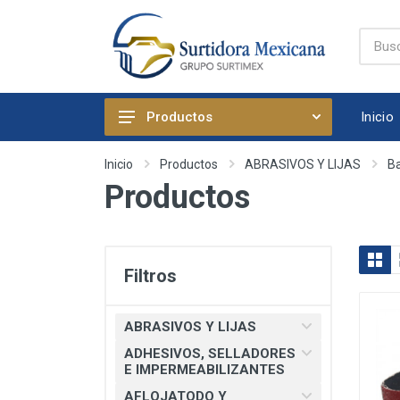
Inicio
Productos
ABRASIVOS Y LIJAS
Inicio
Productos
ABRASIVOS Y LIJAS
Ba
Productos
ADHESIVOS, SELLADORES E
IMPERMEABILIZANTES
AFLOJATODO Y PRODUCTOS
QUIMICOS AUTOMOTRICES
Filtros
ARTICULOS DE FIJACION
ARTICULOS DE LIMPIEZA Y
ABRASIVOS Y LIJAS
HOGAR
ADHESIVOS, SELLADORES
BOMBAS, PRESURIZADORES Y
E IMPERMEABILIZANTES
REGADERA ELECTRICA
AFLOJATODO Y