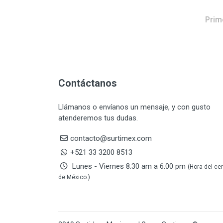
DAP TOUCH & TONE
5
(PINTURAS)
Prim
De-pox
25
DEVCON
28
DEWALT
287
DEWALT ACCESORIOS
32
DEWALT HTA.MANUAL
11
Contáctanos
DREMEL
9
Llámanos o envíanos un mensaje, y con gusto
E-Z WELD
20
atenderemos tus dudas.
EATON (COOPER-HARROW
34
HARD)
contacto@surtimex.com
EATON ROYER
104
+521 33 3200 8513
EL OSO
31
Lunes - Viernes 8.30 am a 6.00 pm
(Hora del ce
ELMER'S
20
de México.)
ESAB
10
EVERCOAT
2
EXITO
210