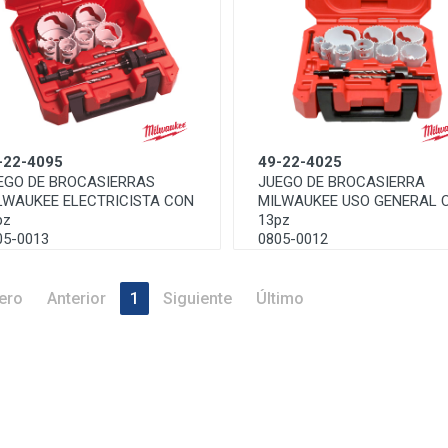
-22-4095
49-22-4025
EGO DE BROCASIERRAS
JUEGO DE BROCASIERRA
LWAUKEE ELECTRICISTA CON
MILWAUKEE USO GENERAL 
pz
13pz
05-0013
0805-0012
ero
Anterior
1
Siguiente
Último