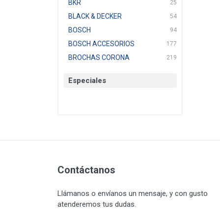
BKR
25
BLACK & DECKER
54
BOSCH
94
BOSCH ACCESORIOS
177
BROCHAS CORONA
219
BTICINO
136
Especiales
CAT
22
CAZAFACIL
4
CHANNELLOCK
1
CLE-LINE
7
CLEANJAHVS
1
CLEVELAND
3
CORONA
Contáctanos
31
CRAFTSMAN
77
Llámanos o envíanos un mensaje, y con gusto
CRESCENT
251
atenderemos tus dudas.
DAP SELLADORES
38