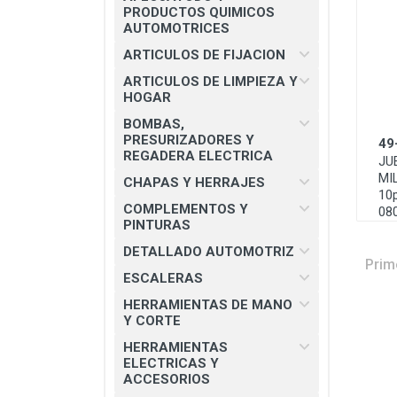
CHAPAS Y HERRAJES
PRODUCTOS QUIMICOS
AUTOMOTRICES
COMPLEMENTOS Y PINTURAS
ARTICULOS DE FIJACION
DETALLADO AUTOMOTRIZ
ARTICULOS DE LIMPIEZA Y
HOGAR
ESCALERAS
BOMBAS,
HERRAMIENTAS DE MANO Y
PRESURIZADORES Y
49
CORTE
REGADERA ELECTRICA
JU
MI
HERRAMIENTAS ELECTRICAS Y
CHAPAS Y HERRAJES
10
ACCESORIOS
COMPLEMENTOS Y
08
PINTURAS
MATERIAL ELECTRICO E
ILUMINACION
DETALLADO AUTOMOTRIZ
Prim
MISCELANEOS
ESCALERAS
HERRAMIENTAS DE MANO
PRODUCTOS 3M
Y CORTE
SEGURIDAD INDUSTRIAL
HERRAMIENTAS
ELECTRICAS Y
SOLDADURAS Y PASTAS
ACCESORIOS