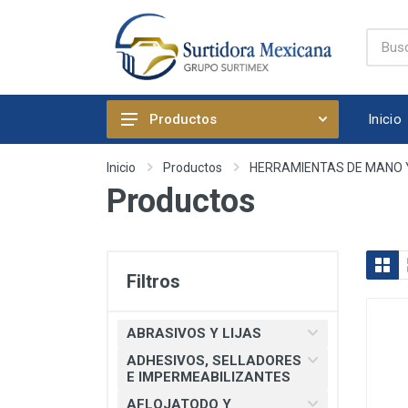
Inicio
Productos
ABRASIVOS Y LIJAS
Inicio
Productos
HERRAMIENTAS DE MANO 
Productos
ADHESIVOS, SELLADORES E
IMPERMEABILIZANTES
AFLOJATODO Y PRODUCTOS
QUIMICOS AUTOMOTRICES
Filtros
ARTICULOS DE FIJACION
ARTICULOS DE LIMPIEZA Y
ABRASIVOS Y LIJAS
HOGAR
ADHESIVOS, SELLADORES
BOMBAS, PRESURIZADORES Y
E IMPERMEABILIZANTES
REGADERA ELECTRICA
AFLOJATODO Y