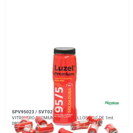
SPV95023 / SVT022-95
VITROLERO PREMIUM CON 23 ROLLOS 95/5 DE 1mt.
0808-0022