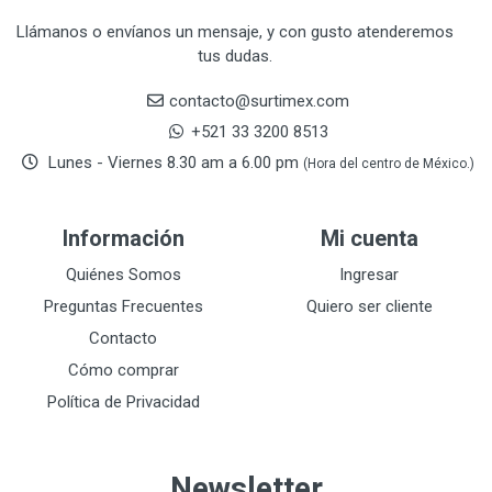
CRAFTSMAN
77
Llámanos o envíanos un mensaje, y con gusto atenderemos
tus dudas.
CRESCENT
251
DAP SELLADORES
38
contacto@surtimex.com
DAP TOUCH & TONE (PINTURAS)
5
+521 33 3200 8513
De-pox
25
Lunes - Viernes 8.30 am a 6.00 pm
(Hora del centro de México.)
DEVCON
28
DEWALT
287
Información
Mi cuenta
DEWALT ACCESORIOS
32
DEWALT HTA.MANUAL
Quiénes Somos
Ingresar
11
DREMEL
9
Preguntas Frecuentes
Quiero ser cliente
E-Z WELD
20
Contacto
EATON (COOPER-HARROW HARD)
34
Cómo comprar
EATON ROYER
104
Política de Privacidad
EL OSO
31
ELMER'S
20
Newsletter
ESAB
10