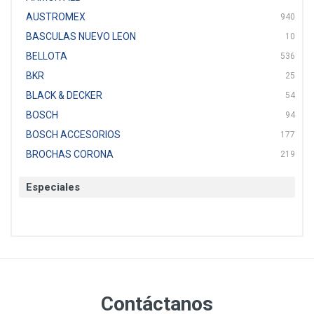
AUSTROMEX
940
BASCULAS NUEVO LEON
10
BELLOTA
536
BKR
25
BLACK & DECKER
54
BOSCH
94
BOSCH ACCESORIOS
177
BROCHAS CORONA
219
BTICINO
136
Especiales
CAT
22
CAZAFACIL
4
CHANNELLOCK
1
CLE-LINE
7
CLEANJAHVS
1
CLEVELAND
3
Contáctanos
CORONA
31