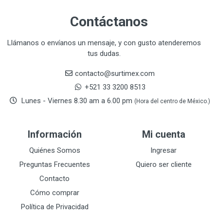
CLEVELAND
3
Contáctanos
CORONA
31
CRAFTSMAN
77
Llámanos o envíanos un mensaje, y con gusto atenderemos
tus dudas.
CRESCENT
251
DAP SELLADORES
38
contacto@surtimex.com
DAP TOUCH & TONE (PINTURAS)
5
+521 33 3200 8513
De-pox
25
Lunes - Viernes 8.30 am a 6.00 pm
(Hora del centro de México.)
DEVCON
28
DEWALT
287
Información
Mi cuenta
DEWALT ACCESORIOS
32
DEWALT HTA.MANUAL
Quiénes Somos
Ingresar
11
DREMEL
9
Preguntas Frecuentes
Quiero ser cliente
E-Z WELD
20
Contacto
EATON (COOPER-HARROW HARD)
34
Cómo comprar
EATON ROYER
104
Política de Privacidad
EL OSO
31