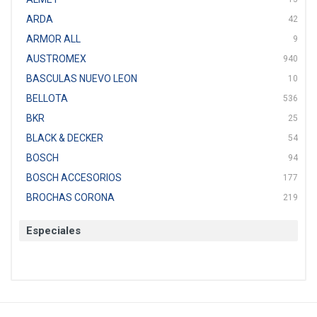
ARDA
42
ARMOR ALL
9
AUSTROMEX
940
BASCULAS NUEVO LEON
10
BELLOTA
536
BKR
25
BLACK & DECKER
54
BOSCH
94
BOSCH ACCESORIOS
177
BROCHAS CORONA
219
BTICINO
136
Especiales
CAT
22
CAZAFACIL
4
CHANNELLOCK
1
CLE-LINE
7
CLEANJAHVS
1