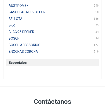
AUSTROMEX
940
BASCULAS NUEVO LEON
10
BELLOTA
536
BKR
25
BLACK & DECKER
54
BOSCH
94
BOSCH ACCESORIOS
177
BROCHAS CORONA
219
BTICINO
136
Especiales
CAT
22
CAZAFACIL
4
CHANNELLOCK
1
CLE-LINE
7
CLEANJAHVS
1
CLEVELAND
3
Contáctanos
CORONA
31