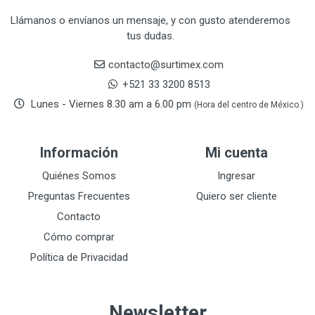
CRAFTSMAN
77
Llámanos o envíanos un mensaje, y con gusto atenderemos
tus dudas.
CRESCENT
251
DAP SELLADORES
38
contacto@surtimex.com
DAP TOUCH & TONE (PINTURAS)
5
+521 33 3200 8513
De-pox
25
Lunes - Viernes 8.30 am a 6.00 pm
(Hora del centro de México.)
DEVCON
28
DEWALT
287
Información
Mi cuenta
DEWALT ACCESORIOS
32
DEWALT HTA.MANUAL
Quiénes Somos
Ingresar
11
DREMEL
9
Preguntas Frecuentes
Quiero ser cliente
E-Z WELD
20
Contacto
EATON (COOPER-HARROW HARD)
34
Cómo comprar
EATON ROYER
104
Política de Privacidad
EL OSO
31
ELMER'S
20
Newsletter
ESAB
10