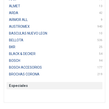
ALMET
13
ARDA
42
ARMOR ALL
9
AUSTROMEX
940
BASCULAS NUEVO LEON
10
BELLOTA
536
BKR
25
BLACK & DECKER
54
BOSCH
94
BOSCH ACCESORIOS
177
BROCHAS CORONA
219
BTICINO
136
Especiales
CAT
22
CAZAFACIL
4
CHANNELLOCK
1
CLE-LINE
7