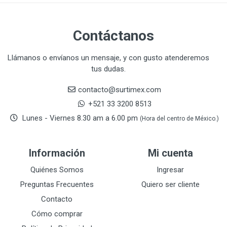
CLEANJAHVS
1
CLEVELAND
3
Contáctanos
CORONA
31
CRAFTSMAN
77
Llámanos o envíanos un mensaje, y con gusto atenderemos
tus dudas.
CRESCENT
251
DAP SELLADORES
38
contacto@surtimex.com
DAP TOUCH & TONE (PINTURAS)
5
+521 33 3200 8513
De-pox
25
Lunes - Viernes 8.30 am a 6.00 pm
(Hora del centro de México.)
DEVCON
28
DEWALT
287
Información
Mi cuenta
DEWALT ACCESORIOS
32
DEWALT HTA.MANUAL
Quiénes Somos
Ingresar
11
DREMEL
9
Preguntas Frecuentes
Quiero ser cliente
E-Z WELD
20
Contacto
EATON (COOPER-HARROW HARD)
34
Cómo comprar
EATON ROYER
104