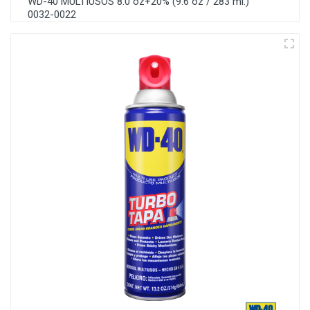
WD-40 MULTIUSOS 8.0 oz+20% (9.6 oz / 283 ml.)
0032-0022