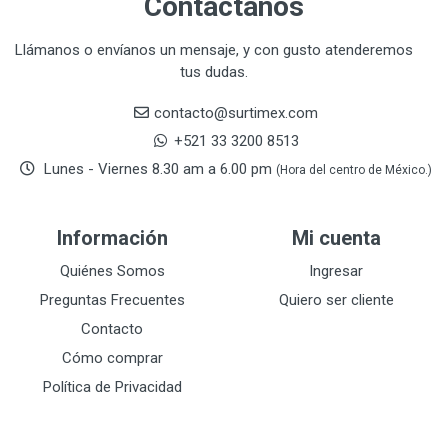
Contáctanos
CORONA
31
CRAFTSMAN
77
Llámanos o envíanos un mensaje, y con gusto atenderemos
tus dudas.
CRESCENT
251
DAP SELLADORES
38
contacto@surtimex.com
DAP TOUCH & TONE (PINTURAS)
5
+521 33 3200 8513
De-pox
25
Lunes - Viernes 8.30 am a 6.00 pm
(Hora del centro de México.)
DEVCON
28
DEWALT
287
Información
Mi cuenta
DEWALT ACCESORIOS
32
DEWALT HTA.MANUAL
Quiénes Somos
Ingresar
11
DREMEL
9
Preguntas Frecuentes
Quiero ser cliente
E-Z WELD
20
Contacto
EATON (COOPER-HARROW HARD)
34
Cómo comprar
EATON ROYER
104
Política de Privacidad
EL OSO
31
ELMER'S
20