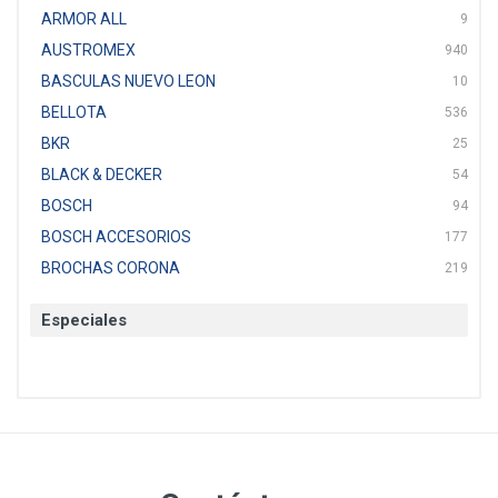
ARMOR ALL
9
AUSTROMEX
940
BASCULAS NUEVO LEON
10
BELLOTA
536
BKR
25
BLACK & DECKER
54
BOSCH
94
BOSCH ACCESORIOS
177
BROCHAS CORONA
219
BTICINO
136
Especiales
CAT
22
CAZAFACIL
4
CHANNELLOCK
1
CLE-LINE
7
CLEANJAHVS
1
CLEVELAND
3