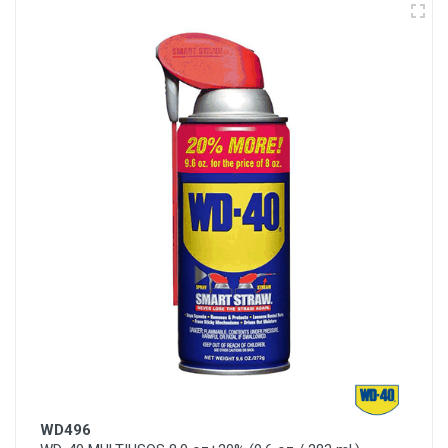
WD496