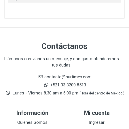
CAT
22
CAZAFACIL
4
CHANNELLOCK
1
CLE-LINE
7
CLEANJAHVS
1
CLEVELAND
3
Contáctanos
CORONA
31
CRAFTSMAN
77
Llámanos o envíanos un mensaje, y con gusto atenderemos
tus dudas.
CRESCENT
251
DAP SELLADORES
38
contacto@surtimex.com
DAP TOUCH & TONE (PINTURAS)
5
+521 33 3200 8513
De-pox
25
Lunes - Viernes 8.30 am a 6.00 pm
(Hora del centro de México.)
DEVCON
28
DEWALT
287
Información
Mi cuenta
DEWALT ACCESORIOS
32
DEWALT HTA.MANUAL
Quiénes Somos
Ingresar
11