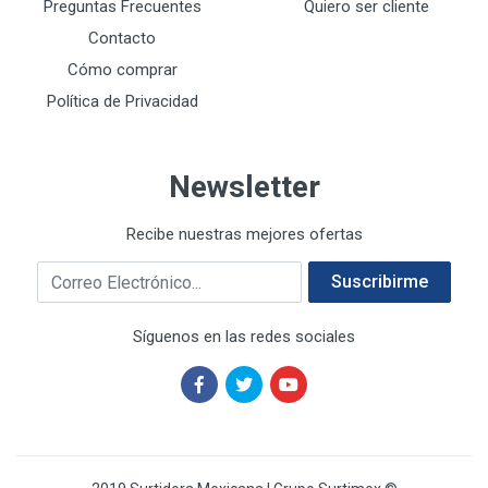
DREMEL
9
Preguntas Frecuentes
Quiero ser cliente
E-Z WELD
20
Contacto
EATON (COOPER-HARROW HARD)
34
Cómo comprar
EATON ROYER
104
Política de Privacidad
EL OSO
31
ELMER'S
20
Newsletter
ESAB
10
EVERCOAT
2
Recibe nuestras mejores ofertas
EXITO
210
Correo electrónico
FANAL
209
Suscribirme
FANDELI
787
Síguenos en las redes sociales
GEARWRENCH
92
GEO
93
GONI
252
GREENFIELD
97
GUANTES SURTIMEX
6