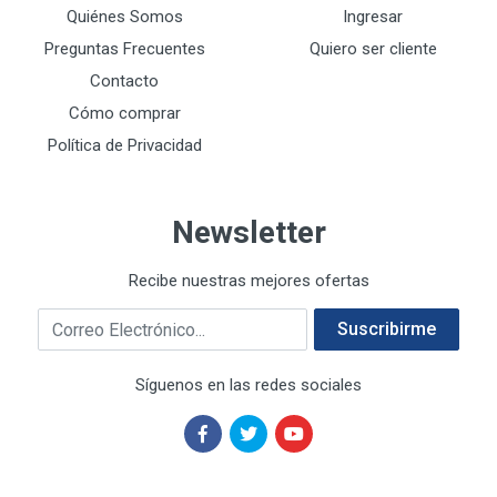
DEWALT HTA.MANUAL
Quiénes Somos
Ingresar
11
DREMEL
9
Preguntas Frecuentes
Quiero ser cliente
E-Z WELD
20
Contacto
EATON (COOPER-HARROW HARD)
34
Cómo comprar
EATON ROYER
104
Política de Privacidad
EL OSO
31
ELMER'S
20
Newsletter
ESAB
10
EVERCOAT
2
Recibe nuestras mejores ofertas
EXITO
210
Correo electrónico
FANAL
209
Suscribirme
FANDELI
787
Síguenos en las redes sociales
GEARWRENCH
92
GEO
93
GONI
252
GREENFIELD
97