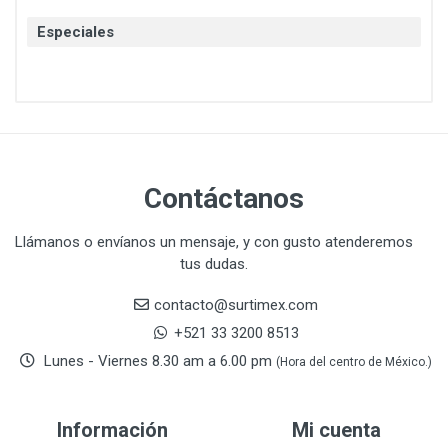
BTICINO
136
Especiales
CAT
22
CAZAFACIL
4
CHANNELLOCK
1
CLE-LINE
7
CLEANJAHVS
1
CLEVELAND
3
Contáctanos
CORONA
31
CRAFTSMAN
77
Llámanos o envíanos un mensaje, y con gusto atenderemos
tus dudas.
CRESCENT
251
DAP SELLADORES
38
contacto@surtimex.com
DAP TOUCH & TONE (PINTURAS)
5
+521 33 3200 8513
De-pox
25
Lunes - Viernes 8.30 am a 6.00 pm
(Hora del centro de México.)
DEVCON
28
DEWALT
287
Información
Mi cuenta
DEWALT ACCESORIOS
32