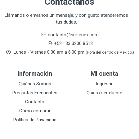
Contáctanos
CORONA
31
CRAFTSMAN
77
Llámanos o envíanos un mensaje, y con gusto atenderemos
tus dudas.
CRESCENT
251
DAP SELLADORES
38
contacto@surtimex.com
DAP TOUCH & TONE (PINTURAS)
5
+521 33 3200 8513
De-pox
25
Lunes - Viernes 8.30 am a 6.00 pm
(Hora del centro de México.)
DEVCON
28
DEWALT
287
Información
Mi cuenta
DEWALT ACCESORIOS
32
DEWALT HTA.MANUAL
Quiénes Somos
Ingresar
11
DREMEL
9
Preguntas Frecuentes
Quiero ser cliente
E-Z WELD
20
Contacto
EATON (COOPER-HARROW HARD)
34
Cómo comprar
EATON ROYER
104
Política de Privacidad
EL OSO
31
ELMER'S
20