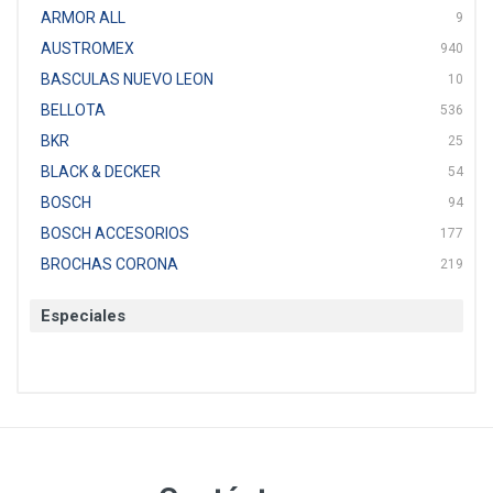
ARMOR ALL
9
AUSTROMEX
940
BASCULAS NUEVO LEON
10
BELLOTA
536
BKR
25
BLACK & DECKER
54
BOSCH
94
BOSCH ACCESORIOS
177
BROCHAS CORONA
219
BTICINO
136
Especiales
CAT
22
CAZAFACIL
4
CHANNELLOCK
1
CLE-LINE
7
CLEANJAHVS
1
CLEVELAND
3