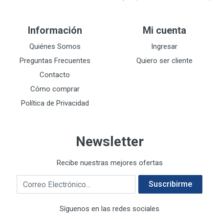
DEVCON
28
DEWALT
287
Información
Mi cuenta
DEWALT ACCESORIOS
32
DEWALT HTA.MANUAL
Quiénes Somos
Ingresar
11
DREMEL
9
Preguntas Frecuentes
Quiero ser cliente
E-Z WELD
20
Contacto
EATON (COOPER-HARROW HARD)
34
Cómo comprar
EATON ROYER
104
Política de Privacidad
EL OSO
31
ELMER'S
20
Newsletter
ESAB
10
EVERCOAT
2
Recibe nuestras mejores ofertas
EXITO
210
Correo electrónico
FANAL
209
Suscribirme
FANDELI
787
Síguenos en las redes sociales
GEARWRENCH
92