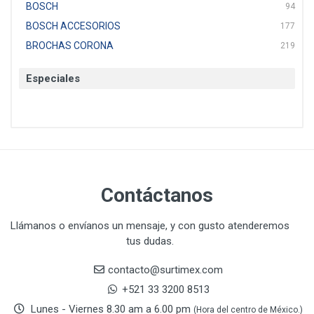
BOSCH
94
BOSCH ACCESORIOS
177
BROCHAS CORONA
219
BTICINO
136
Especiales
CAT
22
CAZAFACIL
4
CHANNELLOCK
1
CLE-LINE
7
CLEANJAHVS
1
CLEVELAND
3
Contáctanos
CORONA
31
CRAFTSMAN
77
Llámanos o envíanos un mensaje, y con gusto atenderemos
tus dudas.
CRESCENT
251
DAP SELLADORES
38
contacto@surtimex.com
DAP TOUCH & TONE (PINTURAS)
5
+521 33 3200 8513
De-pox
25
Lunes - Viernes 8.30 am a 6.00 pm
(Hora del centro de México.)