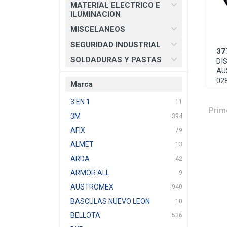
MATERIAL ELECTRICO E
ILUMINACION
MISCELANEOS
SEGURIDAD INDUSTRIAL
37
SOLDADURAS Y PASTAS
DI
AU
02
Marca
3 EN 1
11
Prim
3M
394
AFIX
79
ALMET
13
ARDA
42
ARMOR ALL
9
AUSTROMEX
940
BASCULAS NUEVO LEON
10
BELLOTA
536