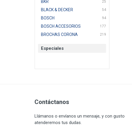
BKR
25
BLACK & DECKER
54
BOSCH
94
BOSCH ACCESORIOS
177
BROCHAS CORONA
219
BTICINO
136
Especiales
CAT
22
CAZAFACIL
4
CHANNELLOCK
1
CLE-LINE
7
CLEANJAHVS
1
CLEVELAND
3
CORONA
Contáctanos
31
CRAFTSMAN
77
Llámanos o envíanos un mensaje, y con gusto
CRESCENT
251
atenderemos tus dudas.
DAP SELLADORES
38