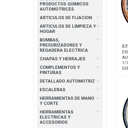
CHAPAS Y HERRAJES
PRODUCTOS QUIMICOS
AUTOMOTRICES
COMPLEMENTOS Y PINTURAS
ARTICULOS DE FIJACION
DETALLADO AUTOMOTRIZ
ARTICULOS DE LIMPIEZA Y
HOGAR
ESCALERAS
BOMBAS,
HERRAMIENTAS DE MANO Y
PRESURIZADORES Y
57
CORTE
REGADERA ELECTRICA
DI
AU
HERRAMIENTAS ELECTRICAS Y
CHAPAS Y HERRAJES
1/1
ACCESORIOS
COMPLEMENTOS Y
02
PINTURAS
MATERIAL ELECTRICO E
ILUMINACION
DETALLADO AUTOMOTRIZ
MISCELANEOS
ESCALERAS
HERRAMIENTAS DE MANO
PRODUCTOS 3M
Y CORTE
SEGURIDAD INDUSTRIAL
HERRAMIENTAS
ELECTRICAS Y
SOLDADURAS Y PASTAS
ACCESORIOS