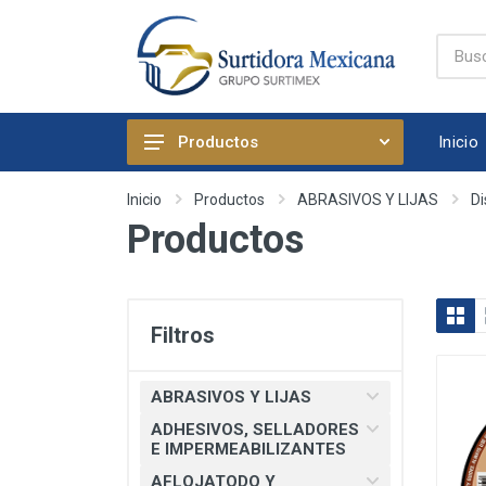
Inicio
Productos
ABRASIVOS Y LIJAS
Inicio
Productos
ABRASIVOS Y LIJAS
Di
Productos
ADHESIVOS, SELLADORES E
IMPERMEABILIZANTES
AFLOJATODO Y PRODUCTOS
QUIMICOS AUTOMOTRICES
Filtros
ARTICULOS DE FIJACION
ARTICULOS DE LIMPIEZA Y
ABRASIVOS Y LIJAS
HOGAR
ADHESIVOS, SELLADORES
BOMBAS, PRESURIZADORES Y
E IMPERMEABILIZANTES
REGADERA ELECTRICA
AFLOJATODO Y