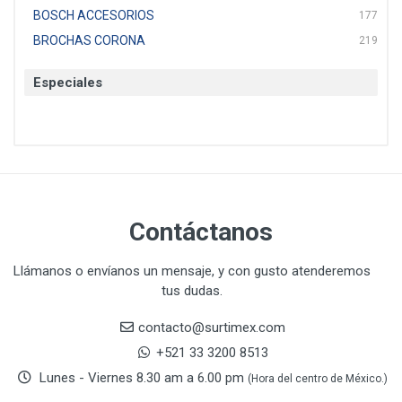
BOSCH ACCESORIOS
177
BROCHAS CORONA
219
BTICINO
136
Especiales
CAT
22
CAZAFACIL
4
CHANNELLOCK
1
CLE-LINE
7
CLEANJAHVS
1
CLEVELAND
3
Contáctanos
CORONA
31
CRAFTSMAN
77
Llámanos o envíanos un mensaje, y con gusto atenderemos
tus dudas.
CRESCENT
251
DAP SELLADORES
38
contacto@surtimex.com
DAP TOUCH & TONE (PINTURAS)
5
+521 33 3200 8513
De-pox
25
Lunes - Viernes 8.30 am a 6.00 pm
(Hora del centro de México.)
DEVCON
28