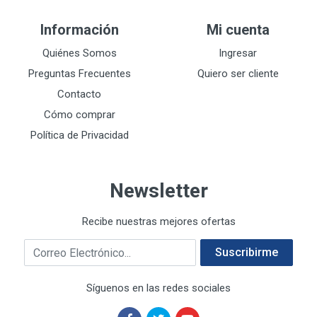
DEWALT
287
Información
Mi cuenta
DEWALT ACCESORIOS
32
DEWALT HTA.MANUAL
Quiénes Somos
Ingresar
11
DREMEL
9
Preguntas Frecuentes
Quiero ser cliente
E-Z WELD
20
Contacto
EATON (COOPER-HARROW HARD)
34
Cómo comprar
EATON ROYER
104
Política de Privacidad
EL OSO
31
ELMER'S
20
Newsletter
ESAB
10
EVERCOAT
2
Recibe nuestras mejores ofertas
EXITO
210
Correo electrónico
FANAL
209
Suscribirme
FANDELI
787
Síguenos en las redes sociales
GEARWRENCH
92
GEO
93