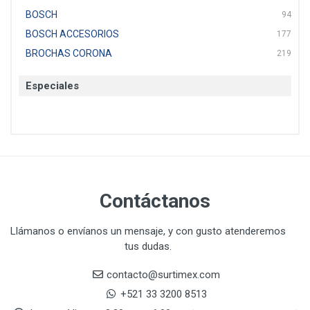
BOSCH
94
BOSCH ACCESORIOS
177
BROCHAS CORONA
219
BTICINO
136
Especiales
CAT
22
CAZAFACIL
4
CHANNELLOCK
1
CLE-LINE
7
CLEANJAHVS
1
CLEVELAND
3
Contáctanos
CORONA
31
CRAFTSMAN
77
Llámanos o envíanos un mensaje, y con gusto atenderemos
tus dudas.
CRESCENT
251
DAP SELLADORES
38
contacto@surtimex.com
DAP TOUCH & TONE (PINTURAS)
5
+521 33 3200 8513
De-pox
25