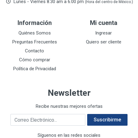
Lunes - Viernes 8.30 am a 6.00 pm
(Hora del centro de México.)
DEVCON
28
DEWALT
287
Información
Mi cuenta
DEWALT ACCESORIOS
32
DEWALT HTA.MANUAL
Quiénes Somos
Ingresar
11
DREMEL
9
Preguntas Frecuentes
Quiero ser cliente
E-Z WELD
20
Contacto
EATON (COOPER-HARROW HARD)
34
Cómo comprar
EATON ROYER
104
Política de Privacidad
EL OSO
31
ELMER'S
20
Newsletter
ESAB
10
EVERCOAT
2
Recibe nuestras mejores ofertas
EXITO
210
Correo electrónico
FANAL
209
Suscribirme
FANDELI
787
Síguenos en las redes sociales
GEARWRENCH
92