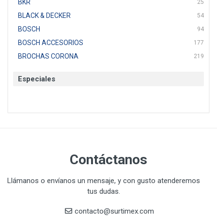
BKR
25
BLACK & DECKER
54
BOSCH
94
BOSCH ACCESORIOS
177
BROCHAS CORONA
219
BTICINO
136
Especiales
CAT
22
CAZAFACIL
4
CHANNELLOCK
1
CLE-LINE
7
CLEANJAHVS
1
CLEVELAND
3
Contáctanos
CORONA
31
CRAFTSMAN
77
Llámanos o envíanos un mensaje, y con gusto atenderemos
tus dudas.
CRESCENT
251
DAP SELLADORES
38
contacto@surtimex.com