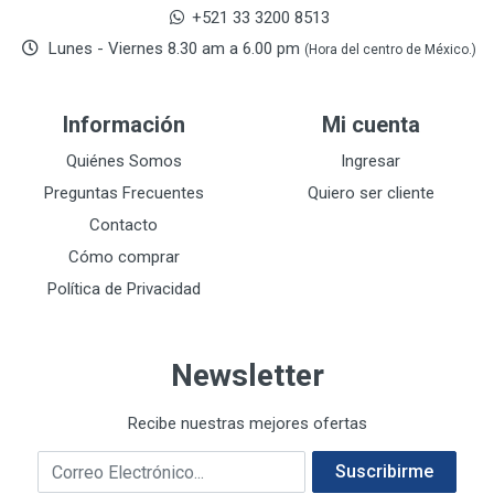
DAP TOUCH & TONE (PINTURAS)
5
+521 33 3200 8513
De-pox
25
Lunes - Viernes 8.30 am a 6.00 pm
(Hora del centro de México.)
DEVCON
28
DEWALT
287
Información
Mi cuenta
DEWALT ACCESORIOS
32
DEWALT HTA.MANUAL
Quiénes Somos
Ingresar
11
DREMEL
9
Preguntas Frecuentes
Quiero ser cliente
E-Z WELD
20
Contacto
EATON (COOPER-HARROW HARD)
34
Cómo comprar
EATON ROYER
104
Política de Privacidad
EL OSO
31
ELMER'S
20
Newsletter
ESAB
10
EVERCOAT
2
Recibe nuestras mejores ofertas
EXITO
210
Correo electrónico
FANAL
209
Suscribirme