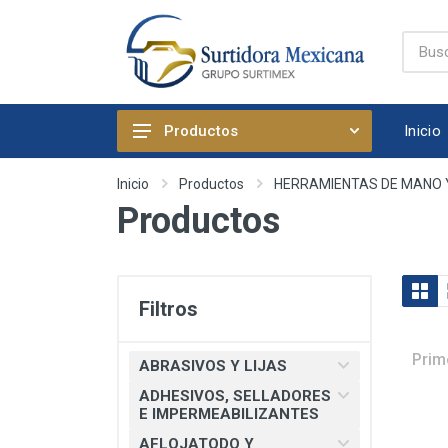
Inicio
Productos
ABRASIVOS Y LIJAS
Inicio
Productos
HERRAMIENTAS DE MANO 
Productos
ADHESIVOS, SELLADORES E
IMPERMEABILIZANTES
AFLOJATODO Y PRODUCTOS
QUIMICOS AUTOMOTRICES
Filtros
ARTICULOS DE FIJACION
ARTICULOS DE LIMPIEZA Y
Prim
ABRASIVOS Y LIJAS
HOGAR
ADHESIVOS, SELLADORES
BOMBAS, PRESURIZADORES Y
E IMPERMEABILIZANTES
REGADERA ELECTRICA
AFLOJATODO Y