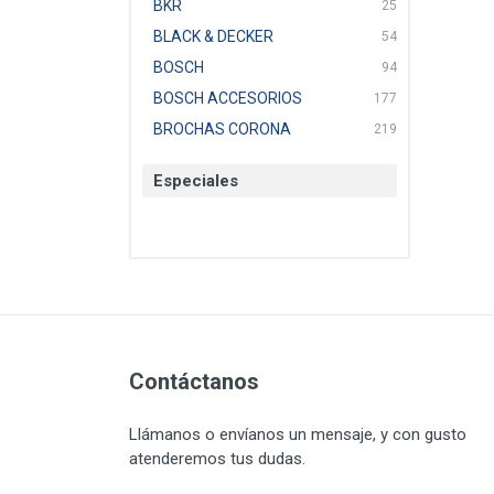
BKR
25
BLACK & DECKER
54
BOSCH
94
BOSCH ACCESORIOS
177
BROCHAS CORONA
219
BTICINO
136
Especiales
CAT
22
CAZAFACIL
4
CHANNELLOCK
1
CLE-LINE
7
CLEANJAHVS
1
CLEVELAND
3
CORONA
Contáctanos
31
CRAFTSMAN
77
Llámanos o envíanos un mensaje, y con gusto
CRESCENT
251
atenderemos tus dudas.
DAP SELLADORES
38