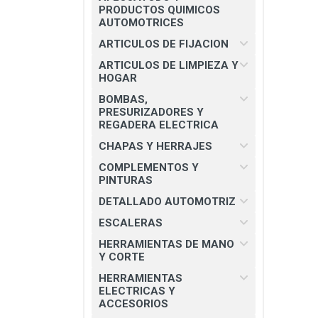
CHAPAS Y HERRAJES
PRODUCTOS QUIMICOS
AUTOMOTRICES
COMPLEMENTOS Y PINTURAS
ARTICULOS DE FIJACION
DETALLADO AUTOMOTRIZ
ARTICULOS DE LIMPIEZA Y
HOGAR
ESCALERAS
BOMBAS,
HERRAMIENTAS DE MANO Y
PRESURIZADORES Y
CORTE
REGADERA ELECTRICA
HERRAMIENTAS ELECTRICAS Y
CHAPAS Y HERRAJES
ACCESORIOS
COMPLEMENTOS Y
PINTURAS
MATERIAL ELECTRICO E
ILUMINACION
DETALLADO AUTOMOTRIZ
MISCELANEOS
ESCALERAS
HERRAMIENTAS DE MANO
PRODUCTOS 3M
Y CORTE
SEGURIDAD INDUSTRIAL
HERRAMIENTAS
ELECTRICAS Y
SOLDADURAS Y PASTAS
ACCESORIOS