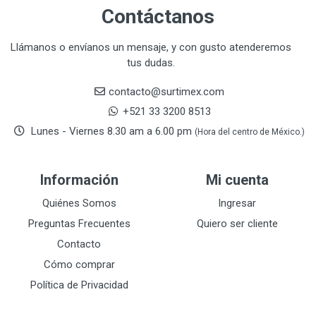
CLEVELAND
3
Contáctanos
CORONA
31
CRAFTSMAN
77
Llámanos o envíanos un mensaje, y con gusto atenderemos
tus dudas.
CRESCENT
251
DAP SELLADORES
38
contacto@surtimex.com
DAP TOUCH & TONE (PINTURAS)
5
+521 33 3200 8513
De-pox
25
Lunes - Viernes 8.30 am a 6.00 pm
(Hora del centro de México.)
DEVCON
28
DEWALT
287
Información
Mi cuenta
DEWALT ACCESORIOS
32
DEWALT HTA.MANUAL
Quiénes Somos
Ingresar
11
DREMEL
9
Preguntas Frecuentes
Quiero ser cliente
E-Z WELD
20
Contacto
EATON (COOPER-HARROW HARD)
34
Cómo comprar
EATON ROYER
104
Política de Privacidad
EL OSO
31