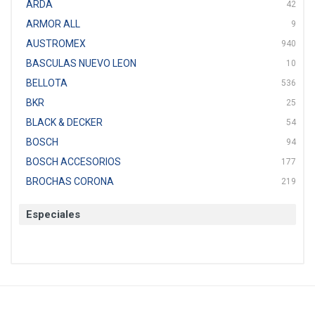
ARDA
42
ARMOR ALL
9
AUSTROMEX
940
BASCULAS NUEVO LEON
10
BELLOTA
536
BKR
25
BLACK & DECKER
54
BOSCH
94
BOSCH ACCESORIOS
177
BROCHAS CORONA
219
BTICINO
136
Especiales
CAT
22
CAZAFACIL
4
CHANNELLOCK
1
CLE-LINE
7
CLEANJAHVS
1