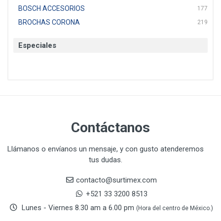
BOSCH ACCESORIOS
177
BROCHAS CORONA
219
BTICINO
136
Especiales
CAT
22
CAZAFACIL
4
CHANNELLOCK
1
CLE-LINE
7
CLEANJAHVS
1
CLEVELAND
3
Contáctanos
CORONA
31
CRAFTSMAN
77
Llámanos o envíanos un mensaje, y con gusto atenderemos
tus dudas.
CRESCENT
251
DAP SELLADORES
38
contacto@surtimex.com
DAP TOUCH & TONE (PINTURAS)
5
+521 33 3200 8513
De-pox
25
Lunes - Viernes 8.30 am a 6.00 pm
(Hora del centro de México.)
DEVCON
28