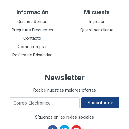
DEWALT
287
Información
Mi cuenta
DEWALT ACCESORIOS
32
DEWALT HTA.MANUAL
Quiénes Somos
Ingresar
11
DREMEL
9
Preguntas Frecuentes
Quiero ser cliente
E-Z WELD
20
Contacto
EATON (COOPER-HARROW HARD)
34
Cómo comprar
EATON ROYER
104
Política de Privacidad
EL OSO
31
ELMER'S
20
Newsletter
ESAB
10
EVERCOAT
2
Recibe nuestras mejores ofertas
EXITO
210
Correo electrónico
FANAL
209
Suscribirme
FANDELI
787
Síguenos en las redes sociales
GEARWRENCH
92
GEO
93