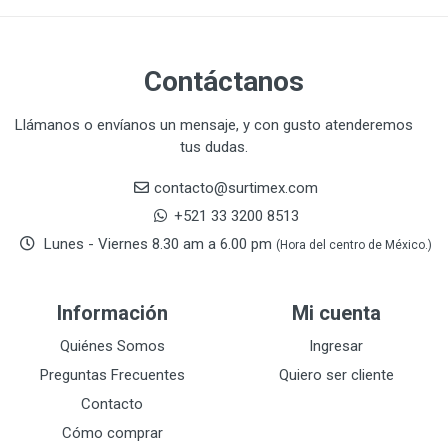
CLE-LINE
7
CLEANJAHVS
1
CLEVELAND
3
Contáctanos
CORONA
31
CRAFTSMAN
77
Llámanos o envíanos un mensaje, y con gusto atenderemos
tus dudas.
CRESCENT
251
DAP SELLADORES
38
contacto@surtimex.com
DAP TOUCH & TONE (PINTURAS)
5
+521 33 3200 8513
De-pox
25
Lunes - Viernes 8.30 am a 6.00 pm
(Hora del centro de México.)
DEVCON
28
DEWALT
287
Información
Mi cuenta
DEWALT ACCESORIOS
32
DEWALT HTA.MANUAL
Quiénes Somos
Ingresar
11
DREMEL
9
Preguntas Frecuentes
Quiero ser cliente
E-Z WELD
20
Contacto
EATON (COOPER-HARROW HARD)
34
Cómo comprar