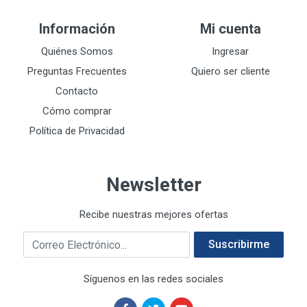
DEWALT
287
Información
Mi cuenta
DEWALT ACCESORIOS
32
DEWALT HTA.MANUAL
Quiénes Somos
Ingresar
11
DREMEL
9
Preguntas Frecuentes
Quiero ser cliente
E-Z WELD
20
Contacto
EATON (COOPER-HARROW HARD)
34
Cómo comprar
EATON ROYER
104
Política de Privacidad
EL OSO
31
ELMER'S
20
Newsletter
ESAB
10
EVERCOAT
2
Recibe nuestras mejores ofertas
EXITO
210
Correo electrónico
FANAL
209
Suscribirme
FANDELI
787
Síguenos en las redes sociales
GEARWRENCH
92
GEO
93