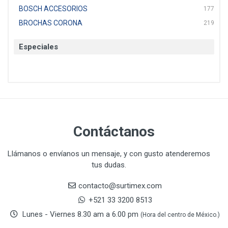
BOSCH ACCESORIOS
177
BROCHAS CORONA
219
BTICINO
136
Especiales
CAT
22
CAZAFACIL
4
CHANNELLOCK
1
CLE-LINE
7
CLEANJAHVS
1
CLEVELAND
3
Contáctanos
CORONA
31
CRAFTSMAN
77
Llámanos o envíanos un mensaje, y con gusto atenderemos
tus dudas.
CRESCENT
251
DAP SELLADORES
38
contacto@surtimex.com
DAP TOUCH & TONE (PINTURAS)
5
+521 33 3200 8513
De-pox
25
Lunes - Viernes 8.30 am a 6.00 pm
(Hora del centro de México.)
DEVCON
28