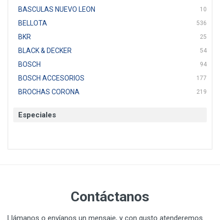
BASCULAS NUEVO LEON
10
BELLOTA
536
BKR
25
BLACK & DECKER
54
BOSCH
94
BOSCH ACCESORIOS
177
BROCHAS CORONA
219
BTICINO
136
Especiales
CAT
22
CAZAFACIL
4
CHANNELLOCK
1
CLE-LINE
7
CLEANJAHVS
1
CLEVELAND
3
Contáctanos
CORONA
31
CRAFTSMAN
77
Llámanos o envíanos un mensaje, y con gusto atenderemos