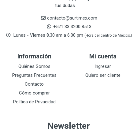
tus dudas.
CRESCENT
251
DAP SELLADORES
38
contacto@surtimex.com
DAP TOUCH & TONE (PINTURAS)
5
+521 33 3200 8513
De-pox
25
Lunes - Viernes 8.30 am a 6.00 pm
(Hora del centro de México.)
DEVCON
28
DEWALT
287
Información
Mi cuenta
DEWALT ACCESORIOS
32
DEWALT HTA.MANUAL
Quiénes Somos
Ingresar
11
DREMEL
9
Preguntas Frecuentes
Quiero ser cliente
E-Z WELD
20
Contacto
EATON (COOPER-HARROW HARD)
34
Cómo comprar
EATON ROYER
104
Política de Privacidad
EL OSO
31
ELMER'S
20
Newsletter
ESAB
10
EVERCOAT
2