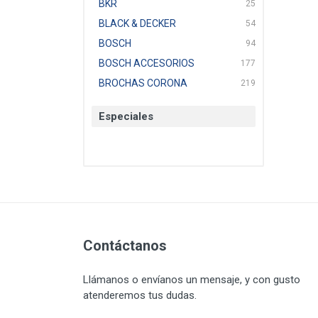
BKR
25
BLACK & DECKER
54
BOSCH
94
BOSCH ACCESORIOS
177
BROCHAS CORONA
219
BTICINO
136
Especiales
CAT
22
CAZAFACIL
4
CHANNELLOCK
1
CLE-LINE
7
CLEANJAHVS
1
CLEVELAND
3
CORONA
Contáctanos
31
CRAFTSMAN
77
Llámanos o envíanos un mensaje, y con gusto
CRESCENT
251
atenderemos tus dudas.
DAP SELLADORES
38