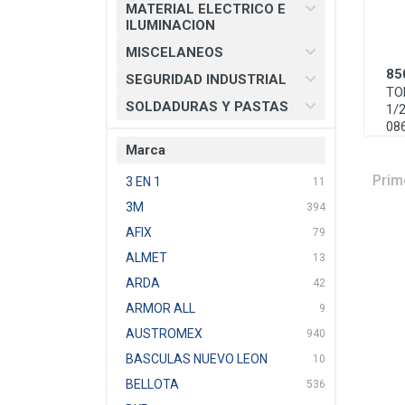
MATERIAL ELECTRICO E
ILUMINACION
MISCELANEOS
85
SEGURIDAD INDUSTRIAL
TO
SOLDADURAS Y PASTAS
1/2
08
Marca
Prim
3 EN 1
11
3M
394
AFIX
79
ALMET
13
ARDA
42
ARMOR ALL
9
AUSTROMEX
940
BASCULAS NUEVO LEON
10
BELLOTA
536