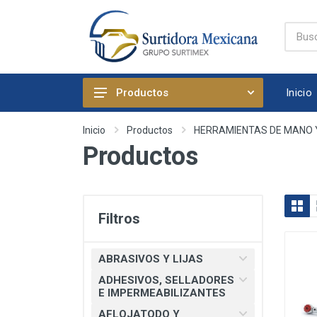
Inicio
Productos
ABRASIVOS Y LIJAS
Inicio
Productos
HERRAMIENTAS DE MANO 
Productos
ADHESIVOS, SELLADORES E
IMPERMEABILIZANTES
AFLOJATODO Y PRODUCTOS
QUIMICOS AUTOMOTRICES
Filtros
ARTICULOS DE FIJACION
ARTICULOS DE LIMPIEZA Y
ABRASIVOS Y LIJAS
HOGAR
ADHESIVOS, SELLADORES
BOMBAS, PRESURIZADORES Y
E IMPERMEABILIZANTES
REGADERA ELECTRICA
AFLOJATODO Y