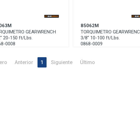
063M
85062M
RQUIMETRO GEARWRENCH
TORQUIMETRO GEARWREN
” 20-150 ft/Lbs.
3/8” 10-100 ft/Lbs.
68-0008
0868-0009
ero
Anterior
1
Siguiente
Último