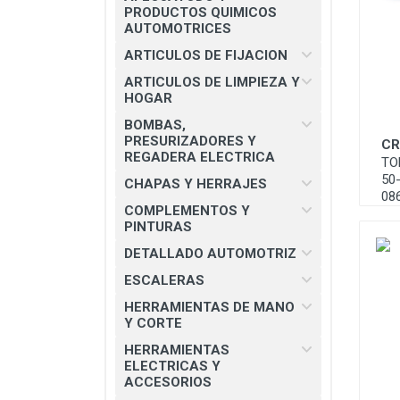
CHAPAS Y HERRAJES
PRODUCTOS QUIMICOS
AUTOMOTRICES
COMPLEMENTOS Y PINTURAS
ARTICULOS DE FIJACION
DETALLADO AUTOMOTRIZ
ARTICULOS DE LIMPIEZA Y
HOGAR
ESCALERAS
BOMBAS,
HERRAMIENTAS DE MANO Y
PRESURIZADORES Y
CR
CORTE
REGADERA ELECTRICA
TO
50-
HERRAMIENTAS ELECTRICAS Y
CHAPAS Y HERRAJES
08
ACCESORIOS
COMPLEMENTOS Y
PINTURAS
MATERIAL ELECTRICO E
ILUMINACION
DETALLADO AUTOMOTRIZ
MISCELANEOS
ESCALERAS
HERRAMIENTAS DE MANO
PRODUCTOS 3M
Y CORTE
SEGURIDAD INDUSTRIAL
HERRAMIENTAS
ELECTRICAS Y
SOLDADURAS Y PASTAS
ACCESORIOS